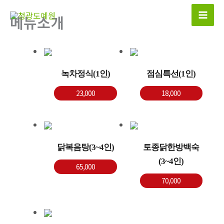
콘
메뉴소개
텐
츠
로
건
너
녹차정식(1인)
점심특선(1인)
뛰
23,000
18,000
기
닭복음탕(3~4인)
토종닭한방백숙
(3~4인)
65,000
70,000