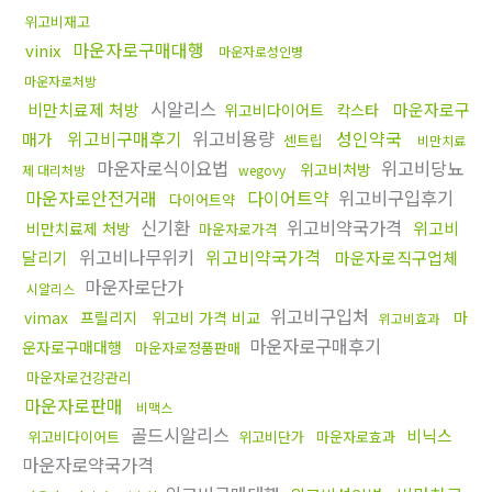
위고비재고
마운자로구매대행
vinix
마운자로성인병
마운자로처방
시알리스
비만치료제 처방
마운자로구
위고비다이어트
칵스타
위고비구매후기
위고비용량
성인약국
매가
센트립
비만치료
마운자로식이요법
위고비당뇨
위고비처방
제 대리처방
wegovy
마운자로안전거래
다이어트약
위고비구입후기
다이어트약
신기환
위고비약국가격
위고비
비만치료제 처방
마운자로가격
위고비나무위키
위고비약국가격
달리기
마운자로직구업체
마운자로단가
시알리스
위고비구입처
vimax
프릴리지
위고비 가격 비교
마
위고비효과
마운자로구매후기
운자로구매대행
마운자로정품판매
마운자로건강관리
마운자로판매
비맥스
골드시알리스
비닉스
위고비다이어트
위고비단가
마운자로효과
마운자로약국가격