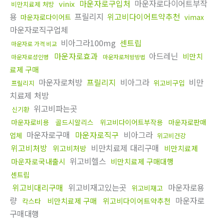
마운자로구입처
마운자로다이어트부작
vinix
비만치료제 처방
용
프릴리지
위고비다이어트약추천
마운자로다이어트
vimax
마운자로직구업체
비아그라100mg
센트립
마운자로 가격 비교
마운자로효과
아드레닌
비만치
마운자로성인병
마운자로처방방법
료제 구매
마운자로처방
프릴리지
비아그라
비만
위고비구입
프릴리지
치료제 처방
위고비파는곳
신기환
마운자로비용
골드시알리스
위고비다이어트부작용
마운자로판매
마운자로구매
마운자로직구
비아그라
업체
위고비건강
위고비처방
비만치료제 대리구매
위고비처방
비만치료제
위고비헬스
마운자로국내출시
비만치료제 구매대행
센트립
위고비대리구매
위고비재고있는곳
마운자로용
위고비재고
량
마운자로
비만치료제 구매
위고비다이어트약추천
칵스타
구매대행