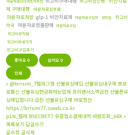
위고비구매대행
비만치료
위고비성인병
마운자로다이어트약추천
제 구매대행
마운자로심부름
마운자로처방
glp-1 비만치료제
위고비
마운자로구입처
센트립
마운자로정품판매
약국
마운자로구입
위고비부작용
위고비국내가격
위고비구입후기
좋아요
0
싫어요
0
인쇄
«
@brrsim_7텔레그램 선불유심매입 선불유심내구제 뽀로
로통신 선불유심현금화하는업체 프리랜서소액급전 선불폰유
심매입합니다 급전 선불유심구매 바로정산
https://brrsim77.isweb.co.kr
p1N_텔레:BSECRET7 유흥업소결제내역 바람조회_b8X
»
목록보기
답글쓰기
글수정
글삭제