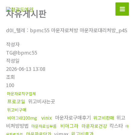
콘
자유게시판
텐
츠
로
d0I_텔레 : bpmc55 마운자로처방 마운자로대리처방_p4S
건
작성자
너
TG@bpmc55
뛰
작성일
기
2026-06-13 13:08
조회
100
마운자로직구업체
프로코밀
위고비사는곳
위고비구매
vinix
마운자로구매후기
위고
위고비판매
비아그라100mg
비처방방법
비아그라
칵스타
마운자로건강
마운자로심부름
마
vimax
위고비효과
마운자로단가
운자로가격