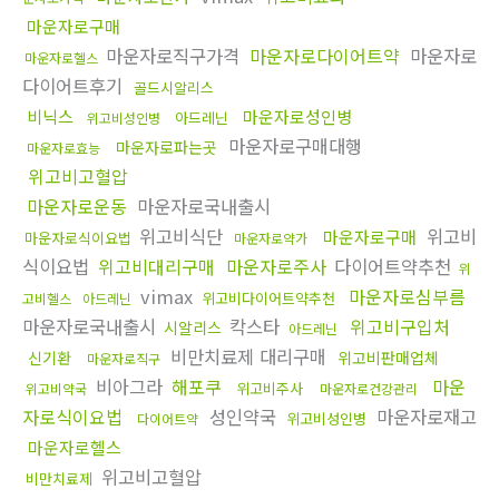
마운자로구매
마운자로직구가격
마운자로다이어트약
마운자로
마운자로헬스
다이어트후기
골드시알리스
비닉스
마운자로성인병
아드레닌
위고비성인병
마운자로구매대행
마운자로파는곳
마운자로효능
위고비고혈압
마운자로운동
마운자로국내출시
위고비식단
위고비
마운자로구매
마운자로식이요법
마운자로약가
식이요법
위고비대리구매
마운자로주사
다이어트약추천
위
vimax
마운자로심부름
위고비다이어트약추천
고비헬스
아드레닌
마운자로국내출시
칵스타
위고비구입처
시알리스
아드레닌
비만치료제 대리구매
신기환
위고비판매업체
마운자로직구
비아그라
해포쿠
마운
위고비주사
위고비약국
마운자로건강관리
자로식이요법
성인약국
마운자로재고
위고비성인병
다이어트약
마운자로헬스
위고비고혈압
비만치료제