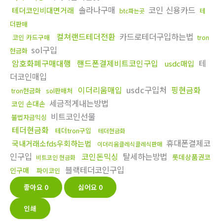
솔라나구매
코인 신용카드
테더코인비대면거래
테
btc파는곳
더판매
컬쳐랜드테더전환
카드로테더구입하는법
코인 카드구매
tron
sol구입
현금화
암호화폐구매대행
핸드폰결제비트코인구입
테
usdc매입
더코인매입
이더리움매입
usdc구입처
핑현금화
tron현금화
sol판매처
세금적게내는방법
코인 손대손
비트코인선물
불법자금믹싱
테더현금화
테더tron구입
테더현금화
휴대폰결제코
국내거래소fds우회하는법
이더리움클레식클레식판매
인구입
코인돈믹싱
탈세하는방법
롯데상품권코
비트코인 현금화
블랙테더코인구입
인구매
파이코인
좋아요
0
싫어요
0
인쇄