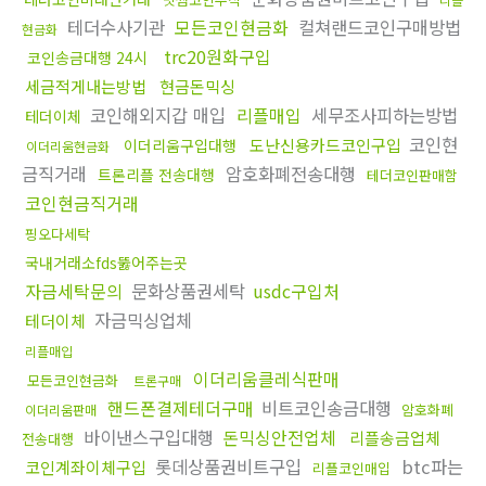
테더수사기관
모든코인현금화
컬쳐랜드코인구매방법
현금화
trc20원화구입
코인송금대행 24시
세금적게내는방법
현금돈믹싱
코인해외지갑 매입
리플매입
세무조사피하는방법
테더이체
코인현
도난신용카드코인구입
이더리움구입대행
이더리움현금화
금직거래
암호화폐전송대행
트론리플 전송대행
테더코인판매함
코인현금직거래
핑오다세탁
국내거래소fds뚫어주는곳
자금세탁문의
문화상품권세탁
usdc구입처
자금믹싱업체
테더이체
리플매입
이더리움클레식판매
모든코인현금화
트론구매
핸드폰결제테더구매
비트코인송금대행
암호화폐
이더리움판매
바이낸스구입대행
돈믹싱안전업체
리플송금업체
전송대행
롯데상품권비트구입
btc파는
코인계좌이체구입
리플코인매입