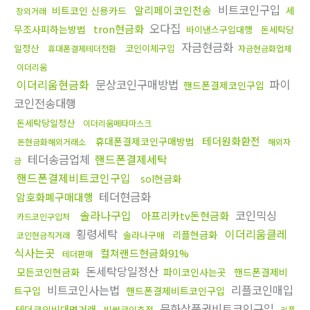
비트코인구입
알리페이코인전송
비트코인 신용카드
세
장외거래
오다집
tron현금화
무조사피하는방법
바이낸스구입대행
돈세탁당
자금현금화
일정산
코인이체구입
휴대폰결제테더전환
자금현금화업체
이더리움
이더리움현금화
문상코인구매방법
파이
핸드폰결제코인구입
코인전송대행
돈세탁당일정산
이더리움메타마스크
테더원화환전
휴대폰결제코인구매방법
돈현금화해외거래소
해외자
테더송금업체
핸드폰결제세탁
금
핸드폰결제비트코인구입
sol현금화
테더현금화
암호화폐구매대행
솔라나구입
코인믹싱
아프리카tv돈현금화
카드코인구입처
횡령세탁
이더리움클레
리플현금화
솔라나구매
코인현금직거래
식사는곳
컬쳐랜드현금화91%
테더판매
돈세탁당일정산
모든코인현금화
파이코인사는곳
핸드폰결제비
비트코인사는법
리플코인매입
트구입
핸드폰결제비트코인구입
문화상품권비트코인구입
테더코인비대면거래
빗썸코인추적
리플