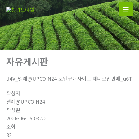
콘
텐
츠
로
건
너
뛰
자유게시판
기
d4V_텔레@UPCOIN24 코인구매사이트 테더코인판매_u6T
작성자
텔레@UPCOIN24
작성일
2026-06-15 03:22
조회
83