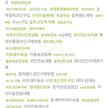
곳
자금현금화업체
소
휴대폰결제테더전송
코인구매사이트
오다집수수료
장외거래소
액결제코인구입
이더리움판매
컬쳐랜드세탁
자금믹싱
솔라나
tron구입
알트코인퀵거래
현금돈믹싱
매입
장외거래소
테더트론현금화
아프리카tv돈현금화
xrp매입
롯
테더코인직거래
돈세탁업체
데상품권코인구매방법
테더개인거래
롯데상품권코인구매
비트대리송금
리플송금업체
비트코인 체크카드
코인전송대행
테더코인비대면거
불법자금현금화
솔라나현금화
래
컬쳐랜드코인구매방법
해외자금
장외거래
비트대리송금
비트코인카드구입
테더 손대손
trc20 구매
돈믹싱당일정산
이
컬쳐랜드91%
비트코인퀵거래
usdc현금화
더리움전송대행
돈세탁최저수수료
현금돈현금화
골드바믹싱믹싱
돈세탁수수료최저
이더리움파는곳
카지노믹싱