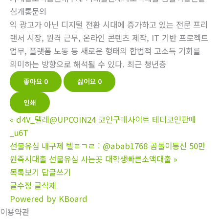
심개통문의
익 광고가 아닌 디지털 전환 시대에 증가하고 있는 전문 프리
랜서 시장, 원격 근무, 온라인 콘텐츠 제작, IT 기반 프로젝트
업무, 플랫폼 노동 등 새로운 형태의 합법적 고소득 기회를
의미하는 방향으로 해석될 수 있다. 최근 청년층
좋아요
0
싫어요
0
인쇄
«
d4V_텔레@UPCOIN24 코인구매사이트 테더코인판매
_u6T
선불유심 내구제 텔ㄹㄱㄹ : @abab1768 곰돌이통신 50만
원즉시대출 선불유심 사는곳 대학생빠른소액대출
»
목록보기
답글쓰기
글수정
글삭제
Powered by KBoard
이용약관