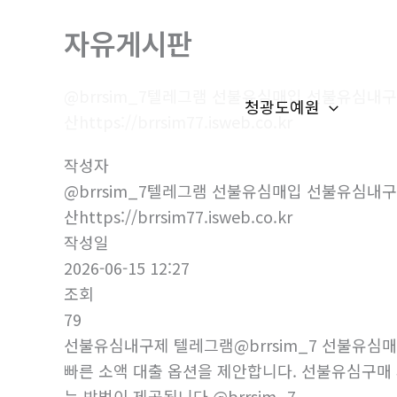
콘
자유게시판
텐
츠
로
@brrsim_7텔레그램 선불유심매입 선불유심
청광도예원
건
산https://brrsim77.isweb.co.kr
너
작성자
뛰
@brrsim_7텔레그램 선불유심매입 선불유심
기
산https://brrsim77.isweb.co.kr
작성일
2026-06-15 12:27
조회
79
선불유심내구제 텔레그램@brrsim_7 선불유심
빠른 소액 대출 옵션을 제안합니다. 선불유심구매 
는 방법이 제공됩니다.@brrsim_7