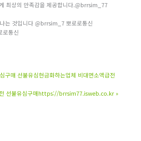
 최상의 만족감을 제공합니다.@brrsim_77
는 것입니다 @brrsim_7 뽀로로통신
뽀로로통신
불유심구매 선불유심현금화하는업체 비대면소액급전
매https://brrsim77.isweb.co.kr
»