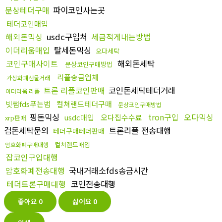
문상테더구매
파이코인사는곳
테더코인매입
해외돈믹싱
usdc구입처
세금적게내는방법
이더리움매입
탈세돈믹싱
오다세탁
코인구매사이트
해외돈세탁
문상코인구매방법
리플송금업체
가상화폐선물거래
트론 리플코인판매
코인돈세탁테더거래
이더리움 리플
빗썸fds푸는법
컬쳐랜드테더구매
문상코인구매방법
핑돈믹싱
tron구입
오다믹싱
usdc매입
오다집수수료
xrp판매
검돈세탁문의
트론리플 전송대행
테더구매테더판매
컬쳐랜드매입
암호화폐구매대행
잡코인구입대행
암호화폐전송대행
국내거래소fds송금시간
테더트론구매대행
코인전송대행
좋아요
0
싫어요
0