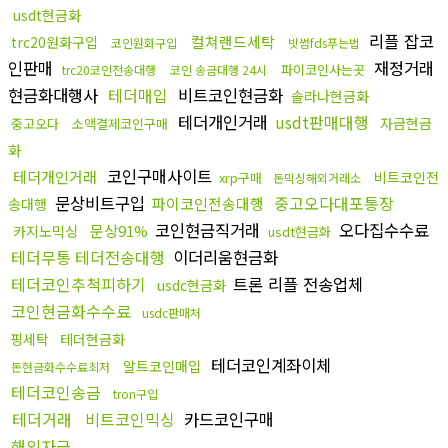
usdt현금화
리플 잡코
컬쳐랜드세탁
trc20원화구입
코인원화구입
빗썸fds푸는법
인판매
재정거래
파이코인사는곳
trc20코인전송대행
코인 송금대행 24시
현금화대행사
테더매입
비트코인현금화
솔라나현금화
테더개인거래
usdt판매대행
자금현금
중고오다
소액결제코인구매
화
코인구매사이트
테더개인거래
비트코인전
xrp구매
돈믹싱해외거래소
문상비트구입
중고오다대포통장
파이코인전송대행
송대행
코인현금직거래
오다집수수료
문상91%
카지노믹싱
usdt현금화
테더무통 테더전송대행
이더리움현금화
테더코인추척피하기
트론 리플 전송업체
usdc현금화
코인현금화수수료
usdc판매처
핑세탁
테더현금화
테더코인계좌이체
알트코인매입
돈현금화수수료최저
테더코인송금
tron구입
테더거래
비트코인믹싱
카드코인구매
해외자금