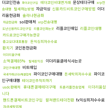
더코인전송
문상테더구매
테더코인비대면거래
xrp전
파이코인구입
자금믹싱
신용카드비트코인구매방법
이더
탈세하는방법
송대행
리움현금화
솔라나현금화
sol판매처
xrp전송대행
자금현금화
리플코인매입
리플코인대행
도난신용카드코인구입
리플코인파는곳
카드로코인구매가능한곳
돈믹싱최저수수료
중고오다대포통장
환치기
코인돈현금화
이더리움구매
소액결제85%
이더리움클레식사는곳
탈세돈믹싱
비트매입
코인구매대행
파이코인구매대행
파이코
돈세탁최저수수료
국내거래소fds해결업체
인구매대행
테더코인추척피하기
휴대폰결제테더구매
이더리움삽
usdc판매처
트론리플전송업체
니다
핸드폰결제비트코인구입
컬쳐랜드테더전환
fx믹싱최저수수료
자금세탁업체