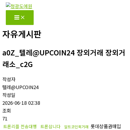
콘
텐
츠
로
자유게시판
건
너
a0Z_텔레@UPCOIN24 장외거래 장외거
뛰
기
래소_c2G
작성자
텔레@UPCOIN24
작성일
2026-06-18 02:38
조회
71
롯데상품권매입
트론리플 전송대행
트론삽니다
알트코인퀵거래