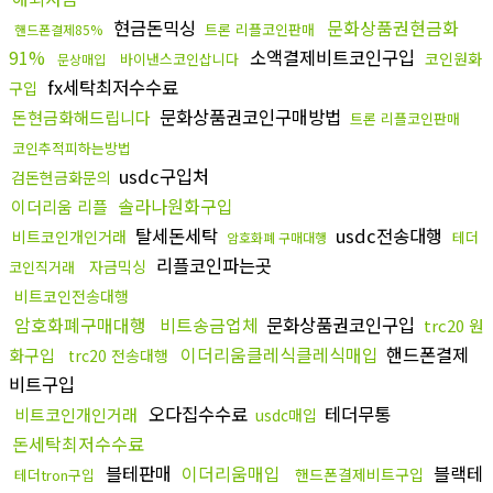
현금돈믹싱
문화상품권현금화
트론 리플코인판매
핸드폰결제85%
91%
소액결제비트코인구입
코인원화
바이낸스코인삽니다
문상매입
fx세탁최저수수료
구입
문화상품권코인구매방법
돈현금화해드립니다
트론 리플코인판매
코인추적피하는방법
usdc구입처
검돈현금화문의
솔라나원화구입
이더리움 리플
탈세돈세탁
usdc전송대행
비트코인개인거래
테더
암호화폐 구매대행
리플코인파는곳
자금믹싱
코인직거래
비트코인전송대행
암호화폐구매대행
비트송금업체
문화상품권코인구입
trc20 원
이더리움클레식클레식매입
핸드폰결제
화구입
trc20 전송대행
비트구입
오다집수수료
테더무통
비트코인개인거래
usdc매입
돈세탁최저수수료
블테판매
이더리움매입
블랙테
핸드폰결제비트구입
테더tron구입