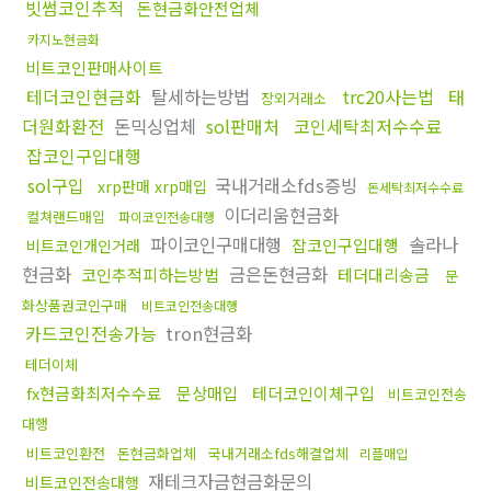
빗썸코인추적
돈현금화안전업체
카지노현금화
비트코인판매사이트
테더코인현금화
탈세하는방법
trc20사는법
태
장외거래소
더원화환전
돈믹싱업체
sol판매처
코인세탁최저수수료
잡코인구입대행
sol구입
국내거래소fds증빙
xrp판매 xrp매입
돈세탁최저수수료
이더리움현금화
컬쳐랜드매입
파이코인전송대행
파이코인구매대행
솔라나
잡코인구입대행
비트코인개인거래
현금화
금은돈현금화
코인추적피하는방법
테더대리송금
문
화상품권코인구매
비트코인전송대행
카드코인전송가능
tron현금화
테더이체
fx현금화최저수수료
문상매입
테더코인이체구입
비트코인전송
대행
비트코인환전
돈현금화업체
국내거래소fds해결업체
리플매입
재테크자금현금화문의
비트코인전송대행