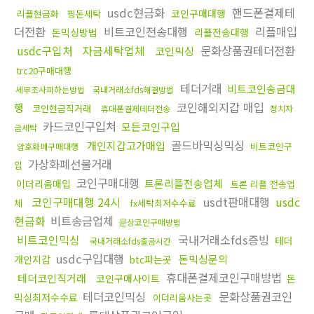
usdc현금화
핸드폰결제테
코인구매대행
리플현금화
핑돈세탁
더전환
비트코인전송대행
리플매입
돈믹싱방법
리플전송대행
usdc구입처
자금세탁업체
문화상품권테더전환
코인믹싱
trc20구매대행
테더거래
비트코인송금대
세무조사피하는방법
국내거래소fds해결방법
코인해외지갑 매입
행
코인현금직거래
휴대폰결제테더전송
정치자
카드코인구입처
모든코인구입
금세탁
골드바믹싱믹싱
개인지갑고가매입
비트코인구
암호화폐구매대행
가상화폐선물거래
입
코인구매대행
트론리플전송업체
이더리움매입
트론 리플 전송업
코인구매대행 24시
usdt판매대행
usdc
체
fx세탁최저수수료
현금화
비트송금업체
문상코인구매방법
비트코인믹싱
국내거래소fds증빙
테더
국내거래소fds출금시간
usdc구입대행
돈믹싱문의
개인지갑
btc파는곳
휴대폰결제코인구매방법
테더코인직거래
코인구매사이트
돈
테더코인믹싱
문화상품권코인
믹싱최저수수료
이더리움사는곳