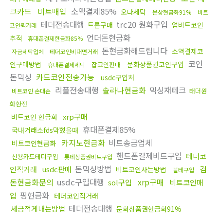
크카드
비트매입
소액결제85%
오다세탁
문상현금화91%
비트
테더전송대행
trc20 원화구입
트론구매
업비트코인
코인퀵거래
언더돈현금화
추적
휴대폰결제현금화85%
돈현금화해드립니다
소액결제코
자금세탁업체
테더코인비대면거래
코인
인구매방법
문화상품권코인구입
잡코인판매
휴대폰결제세탁
돈믹싱
카드코인전송가능
usdc구입처
리플전송대행
솔라나현금화
믹싱재테크
태더원
비트코인 손대손
화환전
xrp구매
비트코인 현금화
휴대폰결제85%
국내거래소fds막혔을때
카지노현금화
비트송금업체
비트코인현금화
핸드폰결제비트구입
테더코
신용카드테더구입
롯데상품권비트구입
돈믹싱방법
검
인직거래
usdc판매
비트코인사는방법
블테구입
돈현금화문의
usdc구입대행
xrp구매
sol구입
비트코인매
핑현금화
입
테더코인직거래
테더전송대행
세금적게내는방법
문화상품권현금화91%