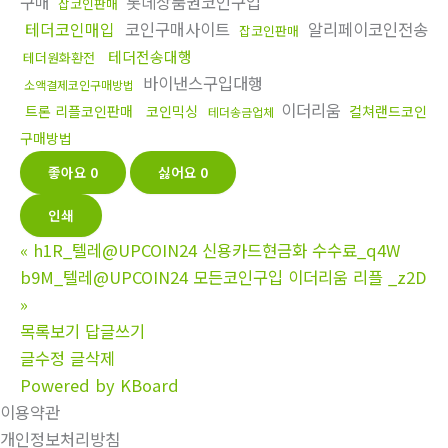
구매
롯데상품권코인구입
잡코인판매
테더코인매입
코인구매사이트
알리페이코인전송
잡코인판매
테더전송대행
테더원화환전
바이낸스구입대행
소액결제코인구매방법
이더리움
트론 리플코인판매
코인믹싱
컬쳐랜드코인
테더송금업체
구매방법
좋아요
0
싫어요
0
인쇄
«
h1R_텔레@UPCOIN24 신용카드현금화 수수료_q4W
b9M_텔레@UPCOIN24 모든코인구입 이더리움 리플 _z2D
»
목록보기
답글쓰기
글수정
글삭제
Powered by KBoard
이용약관
개인정보처리방침