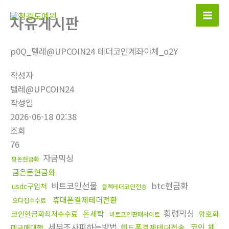
콘
자유게시판
텐
츠
로
p0Q_텔레@UPCOIN24 테더코인계좌이체_o2Y
건
작성자
너
텔레@UPCOIN24
뛰
작성일
기
2026-06-18 02:38
조회
76
자금믹싱
핑돈현금화
금은돈현금화
비트코인선물
btc현금화
usdc구입처
블랙테더코인전송
휴대폰결제테더전환
오다집수수료
횡령믹싱
돈세탁
코인현금화최저수수료
암호화
비트코인판매사이트
세무조사피하는방법
코인 체
핸드폰결제테더전송
폐구매대행