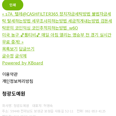
인쇄
«
s7A_텔레@CASHFILTER365 정치자금세탁방법 불법자금세
탁 탈세하는방법 세무조사피하는방법 세금적게내는방법 검돈세
탁문의 코인믹싱 코인추적피하는방법_w6O
미국 농구 🏀통티비🏀 매일 아침 열리는 명승부 전 경기 실시간
무료 중계!
»
목록보기
답글쓰기
글수정
글삭제
Powered by KBoard
이용약관
개인정보처리방침
청광도예원
회사명: 청광도예원 대표자: 허영숙
주소: 59448 전라남도 보성군 보성읍 사동길 52-11
전화: 061-853-4125