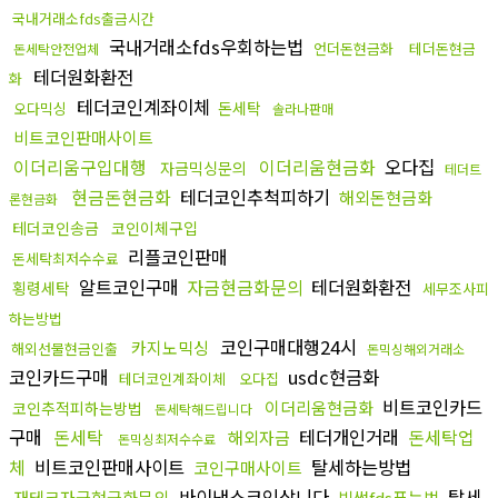
국내거래소fds출금시간
국내거래소fds우회하는법
언더돈현금화
테더돈현금
돈세탁안전업체
테더원화환전
화
테더코인계좌이체
돈세탁
오다믹싱
솔라나판매
비트코인판매사이트
이더리움구입대행
이더리움현금화
오다집
자금믹싱문의
테더트
현금돈현금화
테더코인추척피하기
해외돈현금화
론현금화
테더코인송금
코인이체구입
리플코인판매
돈세탁최저수수료
알트코인구매
자금현금화문의
테더원화환전
횡령세탁
세무조사피
하는방법
코인구매대행24시
카지노믹싱
해외선물현금인출
돈믹싱해외거래소
코인카드구매
usdc현금화
테더코인계좌이체
오다집
비트코인카드
이더리움현금화
코인추적피하는방법
돈세탁해드립니다
구매
돈세탁
테더개인거래
돈세탁업
해외자금
돈믹싱최저수수료
체
비트코인판매사이트
탈세하는방법
코인구매사이트
바이낸스코인삽니다
탈세
재테크자금현금화문의
빗썸fds푸는법