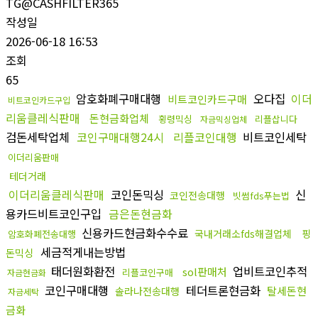
TG@CASHFILTER365
작성일
2026-06-18 16:53
조회
65
암호화폐구매대행
오다집
이더
비트코인카드구매
비트코인카드구입
리움클레식판매
돈현금화업체
횡령믹싱
리플삽니다
자금믹싱업체
검돈세탁업체
코인구매대행24시
리플코인대행
비트코인세탁
이더리움판매
테더거래
이더리움클레식판매
코인돈믹싱
신
코인전송대행
빗썸fds푸는법
용카드비트코인구입
금은돈현금화
신용카드현금화수수료
국내거래소fds해결업체
핑
암호화폐전송대행
세금적게내는방법
돈믹싱
태더원화환전
업비트코인추적
sol판매처
리플코인구매
자금현금화
코인구매대행
테더트론현금화
탈세돈현
솔라나전송대행
자금세탁
금화