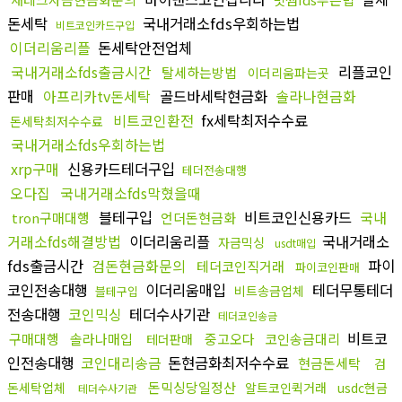
돈세탁
국내거래소fds우회하는법
비트코인카드구입
이더리움리플
돈세탁안전업체
국내거래소fds출금시간
리플코인
탈세하는방법
이더리움파는곳
판매
아프리카tv돈세탁
골드바세탁현금화
솔라나현금화
비트코인환전
fx세탁최저수수료
돈세탁최저수수료
국내거래소fds우회하는법
xrp구매
신용카드테더구입
테더전송대행
오다집
국내거래소fds막혔을때
블테구입
비트코인신용카드
국내
tron구매대행
언더돈현금화
거래소fds해결방법
이더리움리플
국내거래소
자금믹싱
usdt매입
fds출금시간
검돈현금화문의
파이
테더코인직거래
파이코인판매
코인전송대행
이더리움매입
테더무통테더
비트송금업체
블테구입
전송대행
코인믹싱
테더수사기관
테더코인송금
비트코
구매대행
솔라나매입
중고오다
코인송금대리
테더판매
인전송대행
코인대리송금
돈현금화최저수수료
현금돈세탁
검
돈믹싱당일정산
돈세탁업체
알트코인퀵거래
usdc현금
테더수사기관