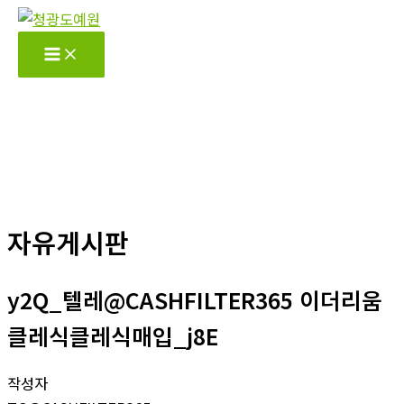
콘
텐
츠
로
건
너
뛰
기
자유게시판
y2Q_텔레@CASHFILTER365 이더리움
클레식클레식매입_j8E
작성자