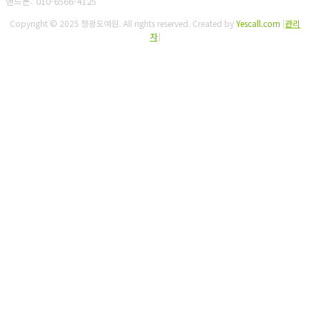
핸드폰: 010-6566-4125
Copyright © 2025 청광도예원. All rights reserved.
Created by
Yescall.com
[
관리
자
]