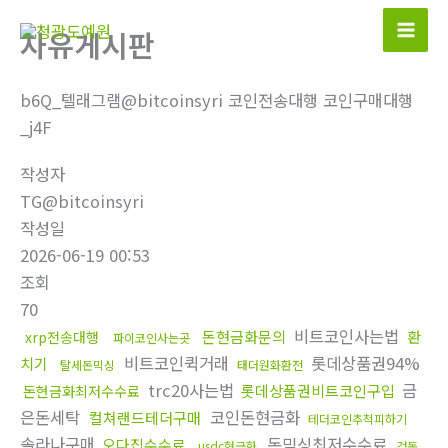
콘
자유게시판
텐
츠
로
b6Q_텔래그램@bitcoinsyri 코인전송대행 코인구매대행
건
_j4F
너
작성자
뛰
TG@bitcoinsyri
기
작성일
2026-06-19 00:53
조회
70
비트코인사는법
돈현금화문의
환
xrp전송대행
파이코인사는곳
비트코인퀵거래
롯데상품권94%
치기
탈세돈믹싱
태더원화환전
trc20사는법
금
롯데상품권비트코인구입
돈현금화최저수수료
은돈세탁
코인돈현금화
컬쳐랜드테더구매
테더코인추척피하기
솔라나구매
돈믹싱최저수수료
오다집수수료
usdc현금화
검돈