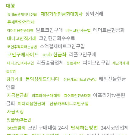
대행
장외거래
재정거래현금화대행사
휴대폰결제테더전환
돈세탁안전업체
알트코인구매
테더트론현금화
비트코인사는법
이더리움전송대행
코인현금화수수료
테더코인직거래
소액결제비트코인구입
코인추적피하는방법
코인구매사이트
usdc현금화
리플코인구매
리플송금업체
파이코인구입
테더코인이체구입
핑돈세탁
세금적게내
는방법
해외선물현금
돈믹싱해드립니다
장외거래
신용카드비트코인구입
인출
아프리카tv돈현
자금현금화
암호화폐구매대행
파이코인전송대행
금화
이더리움현금화
신용카드비트코인구입
자금믹싱
빗썸fds푸는법
코인 구매대행 24시
탈세하는방법
24시코인업체
btc현금화