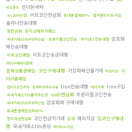
언더돈세탁
믹싱문의
비트코인현금화
trc20사는법
휴대폰결제85%
컬쳐랜드비트구입
솔라나전송대행
핑현금화
돈믹싱해외거래소
암호화
트론리플코인전송
바이낸스전송대행
국내거래소fds우회하는법
폐전송대행
비트코인송금대행
비트코인매입
테더구매테더판매
코인구매대행
가상화폐선물거래
문화상품권매입
이
자금믹싱
더리움매입
tron전송대행
tron구입
업비트코인추적
돈세탁최저수수료
테더거래
usdt현금화
트론리플코인전송
국내거래소fds뚫어주는곳
암호화폐 구매대행
국내거래소fds우회하는법
휴대폰결제현금화85%
코인현금직거래
해외자금
밈코인구매대
상코
정치자금현금화
행
국내거래소fds증빙
테더tron구입