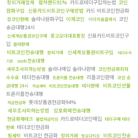
장외거래업체
컬쳐랜드91%
카드로테더구입하는법
코인
원화구입
신용카드비트코인구매방법
카드 비트코인현금화
솔라나원화구입
이체코인
코인
잡코인판매
이더리움클레식
송금대행24시
신용카드비트코인구
중고오다대포통장
신세계상품권코인구매
입
블테판매
비트코인전송대행
신세계상품권비트구입
장외거래
테더수사
usdc전송대행
기관
솔라나매입 솔라나판매
세무조사피하는방법
코인현금화최저
테더전송대행
리플코인판매
수수료
코인 송
트론리플 전송대행
비트코인선물
테더판매
금대행 24시
비트코인전송대행
자금세탁
트론리플전송대행
롯데상품권현금화94%
자금현금화
세무조사피하는방법
암호화폐전송대행
카드로테더코인매입
현금화재테크
테더구매 테더
불법자금믹싱
테더코인현금화
판매
비트코인 현금화
비트코인전송
핑세탁
장외거래
핑오다믹싱