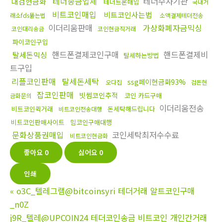
테더송금업체
테더수사기관
대검현금화
테더트론매입
국내거
비트코인매입
비트코인사는법
래소fds뚫는법
소액결제테더전송
이더리움판매
가상화폐자금믹싱
코인대리송금
코인현금직거래
파이코인구입
핸드폰결제코인구매
핸드폰결제비
탈세돈믹싱
탈세하는방법
트구입
리플코인판매
탈세돈세탁
ssg페이현금화93%
오다집
검돈현
잡코인판매
빗썸코인추적
코인 카드구매
금화문의
이더리움전송
비트코인퀵거래
돈세탁해드립니다
비트코인전송대행
비트코인판매사이트
밈코인구매대행
문화상품권매입
코인세탁최저수수료
비트코인현금화
좋아요
0
싫어요
0
인쇄
«
o3C_텔레그램@bitcoinsyri 테더거래 알트코인구매
_n0Z
j9R_텔레@UPCOIN24 테더코인송금 비트코인 개인간거래