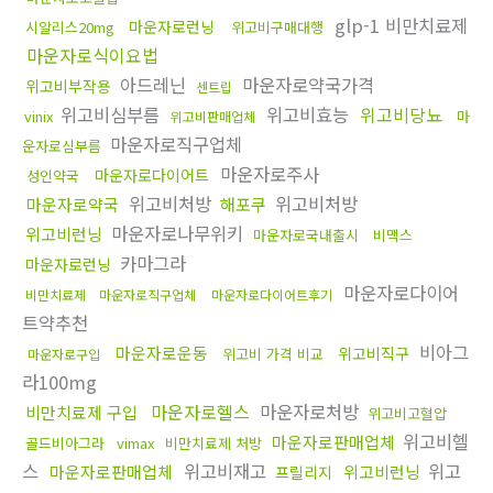
glp-1 비만치료제
마운자로런닝
시알리스20mg
위고비구매대행
마운자로식이요법
아드레닌
마운자로약국가격
위고비부작용
센트립
위고비심부름
위고비효능
위고비당뇨
vinix
마
위고비판매업체
마운자로직구업체
운자로심부름
마운자로주사
마운자로다이어트
성인약국
위고비처방
위고비처방
마운자로약국
해포쿠
마운자로나무위키
위고비런닝
마운자로국내출시
비맥스
카마그라
마운자로런닝
마운자로다이어
비만치료제
마운자로직구업체
마운자로다이어트후기
트약추천
비아그
마운자로운동
위고비직구
위고비 가격 비교
마운자로구입
라100mg
마운자로헬스
마운자로처방
비만치료제 구입
위고비고혈압
위고비헬
마운자로판매업체
골드비아그라
vimax
비만치료제 처방
스
위고비재고
위고
마운자로판매업체
위고비런닝
프릴리지