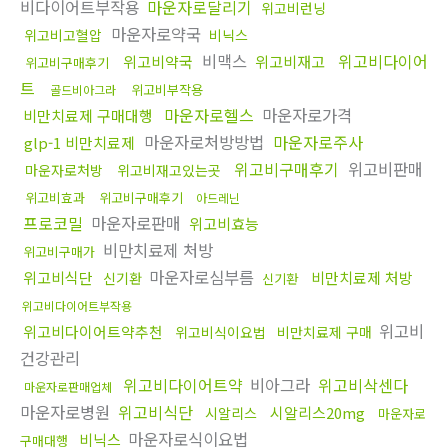
비다이어트부작용
마운자로달리기
위고비런닝
마운자로약국
위고비고혈압
비닉스
비맥스
위고비다이어
위고비약국
위고비재고
위고비구매후기
트
위고비부작용
골드비아그라
마운자로헬스
마운자로가격
비만치료제 구매대행
마운자로처방방법
마운자로주사
glp-1 비만치료제
위고비구매후기
위고비판매
마운자로처방
위고비재고있는곳
위고비효과
위고비구매후기
아드레닌
프로코밀
마운자로판매
위고비효능
비만치료제 처방
위고비구매가
마운자로심부름
위고비식단
비만치료제 처방
신기환
신기환
위고비다이어트부작용
위고비
위고비다이어트약추천
위고비식이요법
비만치료제 구매
건강관리
위고비다이어트약
비아그라
위고비삭센다
마운자로판매업체
마운자로병원
위고비식단
시알리스20mg
시알리스
마운자로
마운자로식이요법
비닉스
구매대행