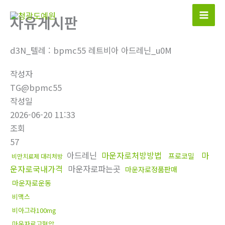
콘
자유게시판
텐
츠
로
d3N_텔레 : bpmc55 레트비아 아드레닌_u0M
건
작성자
너
TG@bpmc55
뛰
작성일
기
2026-06-20 11:33
조회
57
아드레닌
마운자로처방방법
마
프로코밀
비만치료제 대리처방
운자로국내가격
마운자로파는곳
마운자로정품판매
마운자로운동
비맥스
비아그라100mg
마운자로고혈압