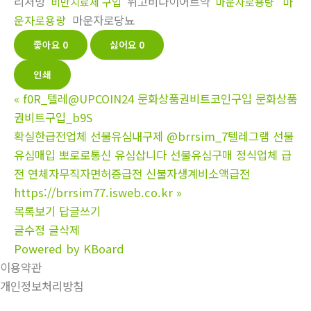
리처방
위고비다이어트약
마
비만치료제 구입
마운자로용량
운자로용량
마운자로당뇨
좋아요
0
싫어요
0
인쇄
«
f0R_텔레@UPCOIN24 문화상품권비트코인구입 문화상품
권비트구입_b9S
확실한급전업체 선불유심내구제 @brrsim_7텔레그램 선불
유심매입 뽀로로통신 유심삽니다 선불유심구매 정식업체 급
전 연체자무직자면허증급전 신불자생계비소액급전
https://brrsim77.isweb.co.kr
»
목록보기
답글쓰기
글수정
글삭제
Powered by KBoard
이용약관
개인정보처리방침