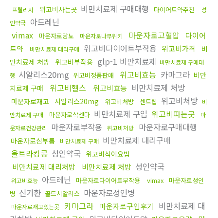
비만치료제 구매대행
위고비사는곳
다이어트약추천
프릴리지
성
아드레닌
인약국
vimax
마운자로고혈압
다이어
마운자로당뇨
마운자로나무위키
위고비다이어트부작용
트약
위고비가격
비
비만치료제 대리구매
glp-1 비만치료제
만치료제 처방
위고비부작용
비만치료제 구매대
시알리스20mg
위고비효능
카마그라
비만
위고비정품판매
행
위고비헬스
비만치료제 처방
위고비효능
치료제 구매
위고비처방
마운자로재고
시알리스20mg
위고비처방
센트립
비
비만치료제 구입
위고비파는곳
마운자로삭센다
만치료제 구매
마
마운자로부작용
마운자로구매대행
운자로건강관리
위고비처방
비만치료제 대리구매
마운자로심부름
비만치료제 구매
울트라킹콩
성인약국
위고비식이요법
성인약국
비만치료제 대리처방
비만치료제 처방
아드레닌
마운자로다이어트부작용
vimax
마운자로성인
위고비효능
신기환
마운자로성인병
병
골드시알리스
카마그라
비만치료제 대
마운자로구입후기
마운자로재고있는곳