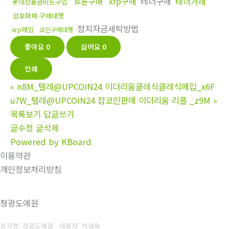
xrp구매
테더구매
테더거래
트론구매
롯데상품권비트구입
암호화폐 구매대행
정치자금세탁방법
xrp매입
코인구매대행
좋아요
0
싫어요
0
인쇄
«
n8M_텔레@UPCOIN24 이더리움클레식클레식매입_x6F
u7W_텔레@UPCOIN24 잡코인판매 이더리움 리플 _z9M
»
목록보기
답글쓰기
글수정
글삭제
Powered by KBoard
이용약관
개인정보처리방침
청광도예원
회사명: 청광도예원 대표자: 허영숙