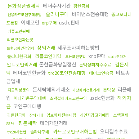
문화상품권세탁
테더수사기관
핑현금화
솔라나구매
바이낸스전송대행
중고오다대
신용카드코인구매방법
이체코인
usdc판매
포통장
xrp구매
리플코인판매
리플코인파는곳
장외거래
세무조사피하는방법
돈현금화안전업체
xrp판매
리플코인매입
솔라나현금화
모든코인구입
usdc판매처
돈현금화당일정산
검돈세
알트코인퀵거래
돈믹싱최저수수료
탁
테더코인현금화
비트송
trc20코인전송대행
테더코인송금
금업체
돈세탁해외거래소
리플매
돈믹싱
자금믹싱문의
가상화폐선물거래
입
usdc현금화
해외자
이더리움구입대행
소액결제비트코인구입
금
코인구매대행
핑돈현금화
암호화폐전송대행
개인지갑고가매입
소액결제
장외거래
핑돈세탁
테더개인거래
85%
오다집수수료
카드로코인구매하는법
솔라나구매
trc20사는법