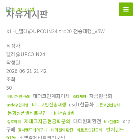
콘
자유게시판
텐
츠
로
k1H_텔레@UPCOIN24 trc20 전송대행_v5W
건
작성자
너
텔레@UPCOIN24
뛰
작성일
기
2026-06-21 21:42
조회
30
테더코인계좌이체
자금현금화
테더개인거래
오다세탁
usdt현금화
비트코인전송대행
usdc구입대행
모든코인현금화
문화상품권비트구입
테더전송대행
재테크자금현금화문의
테더원화환전
xrp
암호화폐
btc현금화
구매
컬쳐랜드
컬쳐랜드테더구매
테더원화환전
비트코인현금화
91%
소액결제비트코인구입