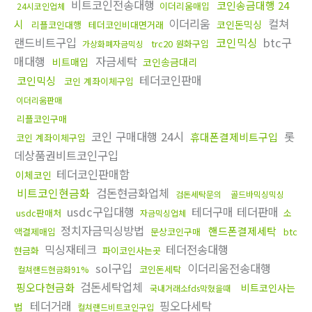
비트코인전송대행
코인송금대행 24
이더리움매입
24시코인업체
이더리움
컬쳐
시
코인돈믹싱
리플코인대행
테더코인비대면거래
랜드비트구입
코인믹싱
btc구
trc20 원화구입
가상화폐자금믹싱
매대행
자금세탁
비트매입
코인송금대리
테더코인판매
코인믹싱
코인 계좌이체구입
이더리움판매
리플코인구매
코인 구매대행 24시
롯
휴대폰결제비트구입
코인 계좌이체구입
데상품권비트코인구입
테더코인판매함
이체코인
비트코인현금화
검돈현금화업체
검돈세탁문의
골드바믹싱믹싱
usdc구입대행
테더구매 테더판매
usdc판매처
소
자금믹싱업체
정치자금믹싱방법
핸드폰결제세탁
액결제매입
문상코인구매
btc
믹싱재테크
테더전송대행
현금화
파이코인사는곳
sol구입
이더리움전송대행
코인돈세탁
컬쳐랜드현금화91%
검돈세탁업체
핑오다현금화
비트코인사는
국내거래소fds막혔을때
테더거래
핑오다세탁
법
컬쳐랜드비트코인구입