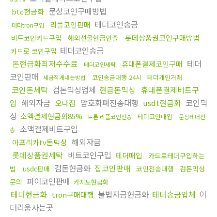
문상코인구매방법
btc현금화
테더코인송금
리플코인판매
테더tron구입
롯데상품권코인구매방법
비트코인카드구입
해외선물현금인출
테더코인송금
카드로 코인구입
돈현금화최저수수료
테더
휴대폰결제코인구매
테더코인세탁
코인판매
코인송금대행 24시
테더개인거래
세금적게내는방법
코인돈세탁
검돈믹싱업체
현금돈믹싱
휴대폰결제비트구
입
해외자금
암호화폐전송대행
usdt현금화
코인믹
오다집
싱
소액결제현금화85%
테더코인매입
트론 리플코인전송
문상테더전
소액결제비트구입
송
해외자금
아프리카tv돈믹싱
롯데상품권세탁
비트코인구입
테더매입
카드로테더구입하는
검돈현금화
잡코인판매
법
usdc판매
코인전송대행
검돈믹싱
파이코인판매
문의
카지노현금화
테더현금화
불법자금현금화
테더송금업체
이
tron구매대행
더리움사는곳