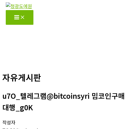
콘
텐
츠
로
건
너
뛰
기
자유게시판
u7O_텔레그램@bitcoinsyri 밈코인구매
대행_g0K
작성자