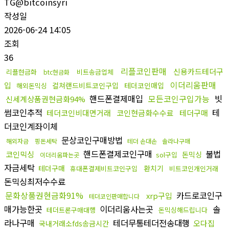
TG@bitcoinsyri
작성일
2026-06-24 14:05
조회
36
리플코인판매
신용카드테더구
리플현금화
비트송금업체
btc현금화
이더리움판매
입
컬쳐랜드비트코인구입
테더코인매입
해외돈믹싱
핸드폰결제매입
모든코인구입가능
빗
신세계상품권현금화94%
썸코인추적
테
테더코인비대면거래
코인현금화수수료
테더구매
더코인계좌이체
문상코인구매방법
해외자금
핑돈세탁
테더 손대손
솔라나구매
핸드폰결제코인구매
불법
코인믹싱
돈믹싱
sol구입
이더리움파는곳
자금세탁
테더구매
환치기
휴대폰결제비트코인구입
비트코인개인거래
돈믹싱최저수수료
문화상품권현금화91%
카드로코인구
xrp구입
테더코인판매합니다
매가능한곳
이더리움사는곳
솔
테더트론구매대행
돈믹싱해드립니다
라나구매
테더무통테더전송대행
오다집
국내거래소fds송금시간