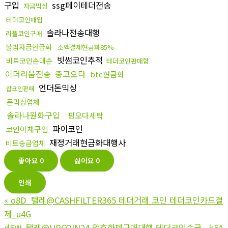
구입
ssg페이테더전송
자금믹싱
테더코인매입
솔라나전송대행
리플코인구매
불법자금현금화
소액결제현금화85%
빗썸코인추적
비트코인손대손
테더코인판매함
이더리움전송
중고오다
btc현금화
언더돈믹싱
잡코인판매
돈믹싱업체
솔라나원화구입
핑오다세탁
파이코인
코인이체구입
재정거래현금화대행사
비트송금업체
좋아요
0
싫어요
0
인쇄
«
o8D_텔레@CASHFILTER365 테더거래 코인 테더코인카드결
제_u4G
d5W_텔레@UPCOIN24 암호화폐구매대행 테더코인송금 _k5A