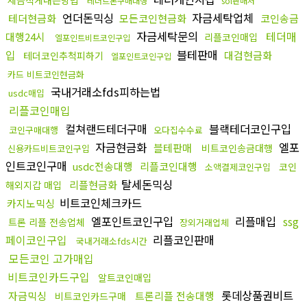
세금적게내는방법
테더트론구매대행
sol판매처
언더돈믹싱
자금세탁업체
테더현금화
모든코인현금화
코인송금
자금세탁문의
테더매
대행24시
리플코인매입
엘포인트비트코인구입
입
블테판매
대검현금화
테더코인추척피하기
엘포인트코인구입
카드 비트코인현금화
국내거래소fds피하는법
usdc매입
리플코인매입
컬쳐랜드테더구매
블랙테더코인구입
코인구매대행
오다집수수료
자금현금화
엘포
블테판매
비트코인송금대행
신용카드비트코인구입
인트코인구매
usdc전송대행
리플코인대행
코인
소액결제코인구입
탈세돈믹싱
리플현금화
해외지갑 매입
비트코인체크카드
카지노믹싱
엘포인트코인구입
리플매입
ssg
트론 리플 전송업체
장외거래업체
페이코인구입
리플코인판매
국내거래소fds시간
모든코인 고가매입
비트코인카드구입
알트코인매입
롯데상품권비트
자금믹싱
트론리플 전송대행
비트코인카드구매