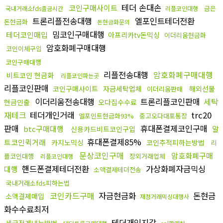
테더 손대손
코인구매사이트
금은
국내거래소fds출금시간
리플코인대행
트론리플전송대행
엘포인트테더전환
돈현금화
돈현금화문의
밈코인구매대행
테더코인매입
아프리카tv돈믹싱
이더리움현금화
암호화폐구매대행
코인이체구입
코인구매대행
리플전송대행
암호화폐구매대행
비트코인 현금화
리플코인파는곳
리플코인판매
코인구매사이트
자금세탁업체
해외선물
이더리움판매
이더리움전송대행
트론리플코인판매
세탁
현금인출
오다집수수료
재테크
테더개인거래
trc20
엘포인트현금화93%
중고오다대포통장
판매
휴대폰결제코인구매
btc구매대행
알
신용카드비트코인구입
휴대폰결제85%
트코인퀵거래
카지노믹싱
코인추적피하는방법
리
문상코인구매
암호화폐구매
플코인대행
장외거래업체
리플코인대행
핸드폰결제테더전환
가상화폐자금믹싱
대행
소액결제테더전송
국내거래소fds피하는법
코인카드구매
자금현금화
돈현금
소액결제매입
재정거래믹싱대행사
화수수료최저
테더개인지갑