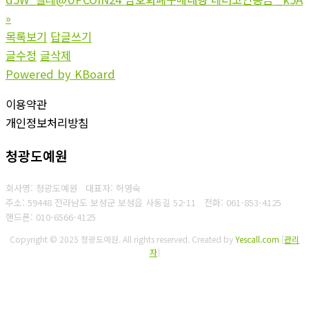
»
목록보기
답글쓰기
글수정
글삭제
Powered by KBoard
이용약관
개인정보처리방침
청광도예원
회사명: 청광도예원 대표자: 허영숙
주소: 59448 전라남도 보성군 보성읍 사동길 52-11
전화: 061-853-4125
핸드폰: 010-6566-4125
Copyright © 2025 청광도예원. All rights reserved.
Created by
Yescall.com
[
관리
자
]