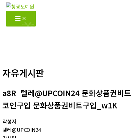
콘
텐
츠
로
건
너
뛰
기
자유게시판
a8R_텔레@UPCOIN24 문화상품권비트
코인구입 문화상품권비트구입_w1K
작성자
텔레@UPCOIN24
작성일