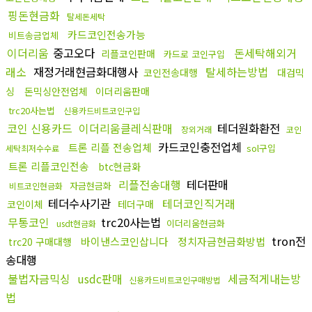
핑돈현금화
탈세돈세탁
카드코인전송가능
비트송금업체
이더리움
중고오다
돈세탁해외거
리플코인판매
카드로 코인구입
래소
재정거래현금화대행사
탈세하는방법
코인전송대행
대검믹
싱
돈믹싱안전업체
이더리움판매
trc20사는법
신용카드비트코인구입
코인 신용카드
이더리움클레식판매
테더원화환전
장외거래
코인
카드코인충전업체
트론 리플 전송업체
sol구입
세탁최저수수료
트론 리플코인전송
btc현금화
리플전송대행
테더판매
자금현금화
비트코인현금화
테더수사기관
테더코인직거래
코인이체
테더구매
무통코인
trc20사는법
이더리움현금화
usdt현금화
tron전
바이낸스코인삽니다
정치자금현금화방법
trc20 구매대행
송대행
불법자금믹싱
usdc판매
세금적게내는방
신용카드비트코인구매방법
법