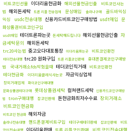
이더리움현금화
비트코인선물
해외선물현금인출
비트코인사는
해외돈세탁
문상매입
골드바믹싱
법
트론 리플 전송업체
솔라나구매
usdc전송대행
신용카드비트코인구매방법
usdt매입
믹싱
문
화상품권비트코인구입
테더트론파는곳
해외선물현금인출
자
usdt매입
돈세탁해드립니다
금세탁문의
해외돈세탁
중고오다대포통장
trc20사는법
비트코인환전
이더리움파는곳
trc20 원화구입
휴대폰결제코인구매방
테더전송대행
트론 리플코인판매
테더코인직거래
국내거래소fds막혔을때
법
비트코인환전
자금믹싱업체
테더현금화
이더리움클레식사는곳
장외거래업체
파이코인구매대행
롯데상품권세탁
컬쳐랜드세탁
문화상품권테더구매
신용카드코인구매방
돈현금화최저수수료
장외거래소
tron구매대행
잡코인판매
법
비트코인현금화
해외자금
비트코인 현금화
핸드폰결제비트구입
테더구매테더판매
비트
솔라나전송대행
잡코인판매
이더리움판매
비트코인전송대행
트론 리플코인판매
코인전송대행