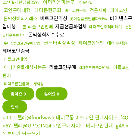
이더리움파는곳
소액결제현금화85%
리플매입
코인구매대행
테더돈현금화
검돈세탁
파이코인
비트코인구입
비트코인믹싱
바이낸스구
돈믹싱해외거래소
롯데상품권현금화94%
입대행
자금현금화업체
트론 리플코인판매
테더코인추척피하기
돈현
돈믹싱최저수수료
금화수수료최저
골드바믹싱믹싱
테더코인매입
테더 손대손
롯데상품권코인구매방법
테더코인송금
리플코인매입
리플코인구매
이더리움클레식사는곳
리플코인
컬쳐랜드현금화91%
판매
테더트론현금화
핑믹싱
좋아요
0
싫어요
0
인쇄
«
t0U_텔레@fundwash 테더무통 비트코인 판매사이트_f4Q
n6Y_텔레@UPCOIN24 코인구매사이트 테더코인판매_g4A
»
목록보기
답글쓰기