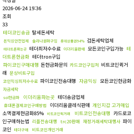
2026-06-24 19:36
조회
33
테더코인송금
탈세돈세탁
검돈세탁업체
돈믹싱안전업체
솔라나원화구입
롯데상품권94%
테더최저수수료
모든코인구입가능
테
이더리움판매
테더트론파는곳
더트론현금화
테더tron구입
파이코인구매대행
돈현금화문의
비트코인퀵거
카드코인구입처
래
문상비트구입
파이코인전송대행
자금믹싱
모든코인현금화
코인믹싱최저수수료
자금세탁
이더리움파는곳
테더송금업체
sol현금화
이더리움클레식판매
개인지갑 고가매입
휴대폰결제코인구매방법
소액결제현금화85%
비트코인전송대행
카드로코
비트코인퀵거래
인구매하는법
파이
리플전송대행
trc20판매
재정거래세탁대행사
코인
비트코인개인거래
테더구매