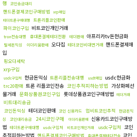
행
코인송금대리
핸드폰결제코인구매방법
xrp매입
트론리플코인판매
테더트론구매대행
비트코인개인거래
파이코인구입
아프리카tv돈현금화
휴대폰결제테더전환
tron전송대행
테더판매
오다집
핸드폰결제매
테더코인비대면거래
탈세돈믹싱
이더리움판매
입
핑오다세탁
xrp구입
현금돈믹싱
usdc현금화
트론리플전송대행
usdc구입처
usdt매입
트론 리플코인전송
코인추적피하는방법
가상화폐선
trc20판매
물거래
문화상품권코인구입
롯데상품권코인구매방법
테더거래
비트대리송금
테더코인판매
코인돈믹싱
업비트코인추적
코인 신용카드
현금돈믹
24시코인구매
신용카드코인구매방
싱
코인대리송금
이더리움판매
법
코인
usdc구입처
테더트론구매대행
usdc구입처
비트코인개인거래
추적피하는방법
코인
핸드폰결제코인구매방법
휴대폰결제테더전송