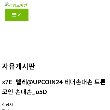
콘
텐
츠
로
건
너
뛰
기
자유게시판
x7E_텔레@UPCOIN24 테더손대손 트론
코인 손대손_o5D
작성자