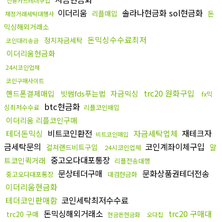
신용카드테더구입
이더리움
솔라나현금화 sol현금화
리플매입
돈
재정거래세탁대행사
믹싱해외거래소
돈믹싱수수료최저
정치자금세탁
코인대리송금
이더리움현금화
24시코인업체
코인구매사이트
trc20 원화구입
핸드폰결제매입
빗썸fds푸는법
자금믹싱
fx믹
btc현금화
싱최저수수료
리플코인매입
이더리움 리플코인구매
테더돈믹싱
비트코인환전
자금세탁업체
재테크자
비트코인매입
금세탁문의
코인계좌이체구입
알
컬쳐랜드비트구입
24시코인업체
중고오다대포통장
트코인퀵거래
리플전송대행
문상테더구매
문화상품권테더전송
중고오다대포통장
대검현금화
이더리움현금화
테더코인판매함
코인세탁최저수수료
돈믹싱해외거래소
trc20 구매대
trc20 구매
현금돈현금화
오다집