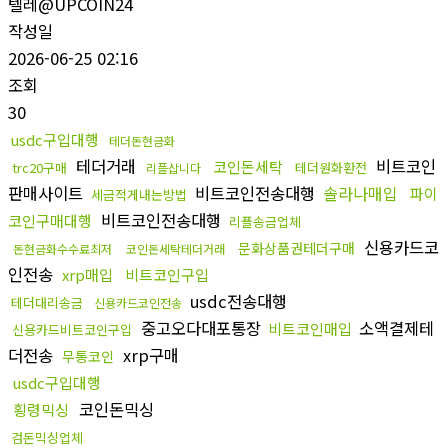
텔레@UPCOIN24
작성일
2026-06-25 02:16
조회
30
usdc구입대행
테더돈현금화
테더거래
비트코인
코인돈세탁
trc20구매
테더원화환전
리플삽니다
판매사이트
비트코인전송대행
솔라나매입
파이
세금적게내는방법
비트코인전송대행
코인구매대행
리플송금업체
신용카드코
문화상품권테더구매
돈현금화수수료최저
코인돈세탁테더거래
인전송
xrp매입
비트코인구입
usdc전송대행
테더대리송금
신용카드코인전송
중고오다대포통장
소액결제테
비트코인매입
신용카드비트코인구입
더전송
xrp구매
무통코인
usdc구입대행
코인돈믹싱
횡령믹싱
검돈믹싱업체