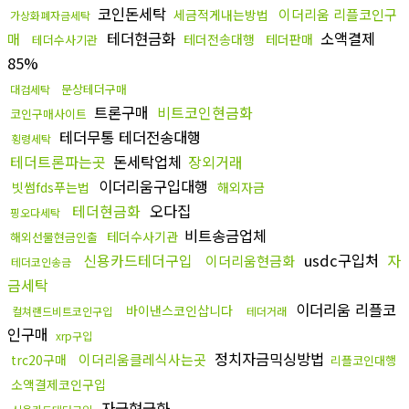
코인돈세탁
이더리움 리플코인구
세금적게내는방법
가상화폐자금세탁
테더현금화
소액결제
매
테더전송대행
테더판매
테더수사기관
85%
문상테더구매
대검세탁
트론구매
비트코인현금화
코인구매사이트
테더무통 테더전송대행
횡령세탁
테더트론파는곳
돈세탁업체
장외거래
이더리움구입대행
빗썸fds푸는법
해외자금
테더현금화
오다집
핑오다세탁
비트송금업체
테더수사기관
해외선물현금인출
신용카드테더구입
usdc구입처
자
이더리움현금화
테더코인송금
금세탁
이더리움 리플코
바이낸스코인삽니다
컬쳐랜드비트코인구입
테더거래
인구매
xrp구입
정치자금믹싱방법
이더리움클레식사는곳
trc20구매
리플코인대행
소액결제코인구입
자금현금화