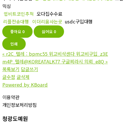
믹싱
업비트코인추적
오다집수수료
리플전송대행
이더리움사는곳
usdc구입대행
좋아요
0
싫어요
0
인쇄
«
r2C_텔레 : bpmc55 위고비삭센다 위고비구입_z3E
m4P_텔레@KOREATALK77 구글찌라시 의뢰_e8Q
»
목록보기
답글쓰기
글수정
글삭제
Powered by KBoard
이용약관
개인정보처리방침
청광도예원