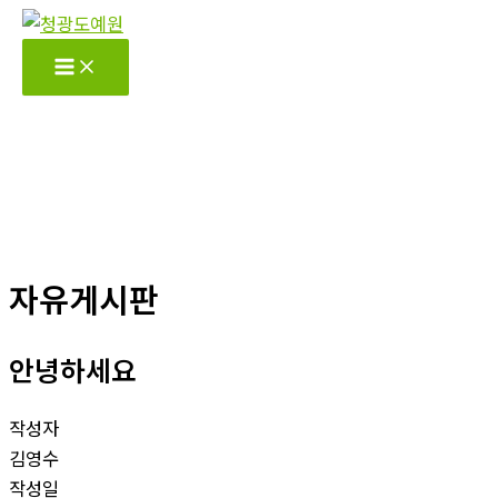
콘
텐
츠
로
건
너
뛰
기
자유게시판
안녕하세요
작성자
김영수
작성일