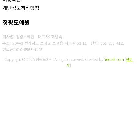
개인정보처리방침
청광도예원
회사명: 청광도예원 대표자: 허영숙
주소: 59448 전라남도 보성군 보성읍 사동길 52-11
전화: 061-853-4125
핸드폰: 010-6566-4125
Copyright © 2025 청광도예원. All rights reserved.
Created by
Yescall.com
[
관리
자
]