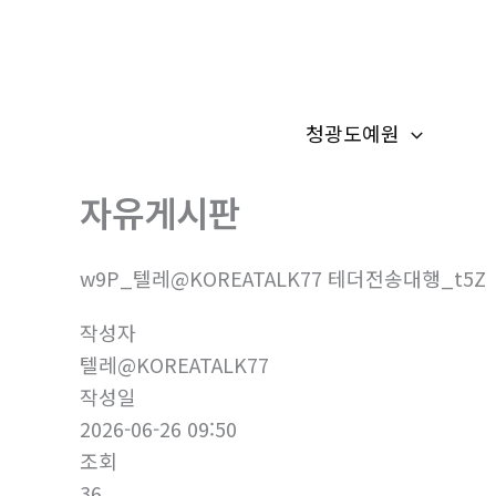
콘
텐
츠
로
청광도예원
건
너
자유게시판
뛰
기
w9P_텔레@KOREATALK77 테더전송대행_t5Z
작성자
텔레@KOREATALK77
작성일
2026-06-26 09:50
조회
36