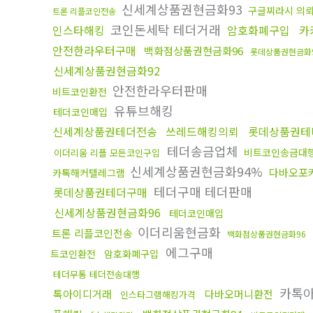
신세계상품권현금화93
구글찌라시 의
트론 리플코인전송
코인돈세탁 테더거래
인스타해킹
암호화폐구입
카
안전한라우터구매
백화점상품권현금화96
롯데상품권현금화
신세계상품권현금화92
안전한라우터판매
비트코인환전
유튜브해킹
테더코인매입
신세계상품권테더전송
쓰레드해킹의뢰
롯데상품권테
테더송금업체
비트코인송금대
이더리움 리플 모든코인구입
신세계상품권현금화94%
다바오포
카톡해커텔레그램
테더구매 테더판매
롯데상품권테더구매
신세계상품권현금화96
테더코인매입
이더리움현금화
트론 리플코인전송
백화점상품권현금화96
에그구매
트코인환전
암호화폐구입
테더무통 테더전송대행
카톡
톡아이디거래
다바오머니환전
인스타그램해킹가격