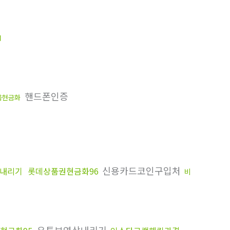
래
핸드폰인증
움현금화
신용카드코인구입처
내리기
롯데상품권현금화96
비