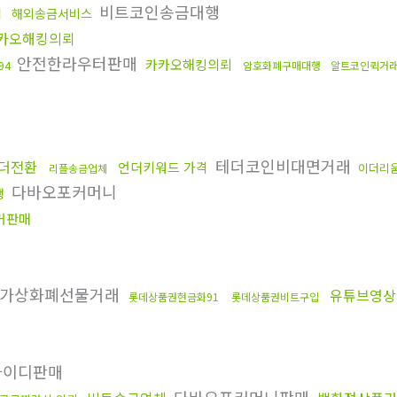
비트코인송금대행
뢰
해외송금서비스
카오해킹의뢰
안전한라우터판매
카카오해킹의뢰
94
암호화폐구매대행
알트코인퀵거
테더코인비대면거래
더전환
언더키워드 가격
이더리
리플송금업체
다바오포커머니
행
커판매
가상화폐선물거래
유튜브영상
롯데상품권현금화91
롯데상품권비트구입
아이디판매