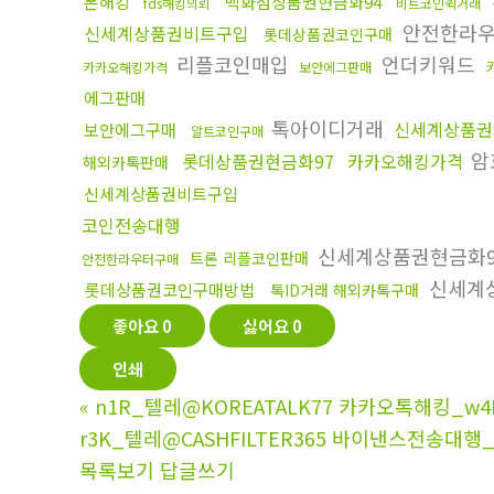
폰해킹
백화점상품권현금화94
fds해킹의뢰
비트코인퀵거래
안전한라
신세계상품권비트구입
롯데상품권코인구매
리플코인매입
언더키워드
카카오해킹가격
보안에그판매
에그판매
톡아이디거래
신세계상품권
보안에그구매
알트코인구매
암
롯데상품권현금화97
카카오해킹가격
해외카톡판매
신세계상품권비트구입
코인전송대행
신세계상품권현금화9
트론 리플코인판매
안전한라우터구매
신세계
롯데상품권코인구매방법
톡ID거래 해외카톡구매
좋아요
0
싫어요
0
인쇄
«
n1R_텔레@KOREATALK77 카카오톡해킹_w4
r3K_텔레@CASHFILTER365 바이낸스전송대행_
목록보기
답글쓰기