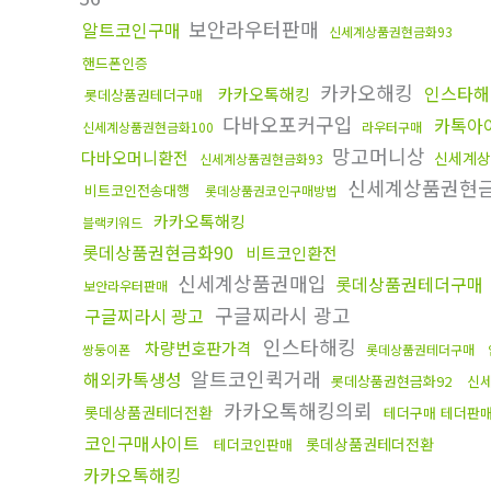
보안라우터판매
알트코인구매
신세계상품권현금화93
핸드폰인증
카카오해킹
인스타해
카카오톡해킹
롯데상품권테더구매
다바오포커구입
카톡아
신세계상품권현금화100
라우터구매
망고머니상
다바오머니환전
신세계상
신세계상품권현금화93
신세계상품권현금
비트코인전송대행
롯데상품권코인구매방법
카카오톡해킹
블랙키워드
롯데상품권현금화90
비트코인환전
신세계상품권매입
롯데상품권테더구매
보안라우터판매
구글찌라시 광고
구글찌라시 광고
인스타해킹
차량번호판가격
쌍둥이폰
롯데상품권테더구매
알트코인퀵거래
해외카톡생성
롯데상품권현금화92
신
카카오톡해킹의뢰
롯데상품권테더전환
테더구매 테더판
코인구매사이트
롯데상품권테더전환
테더코인판매
카카오톡해킹