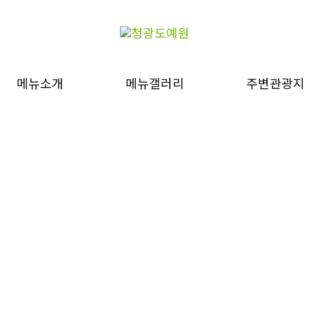
메뉴소개
메뉴갤러리
주변관광지