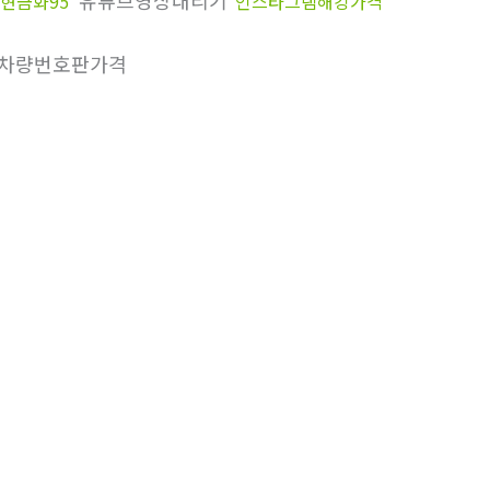
유튜브영상내리기
현금화95
인스타그램해킹가격
차량번호판가격