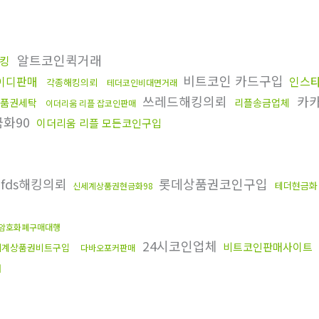
알트코인퀵거래
킹
비트코인 카드구입
이디판매
인스
각종해킹의뢰
테더코인비대면거래
쓰레드해킹의뢰
카카
품권세탁
리플송금업체
이더리움 리플 잡코인판매
화90
이더리움 리플 모든코인구입
fds해킹의뢰
롯데상품권코인구입
테더현금화
신세계상품권현금화98
암호화폐구매대행
24시코인업체
비트코인판매사이트
세계상품권비트구입
다바오포커판매
매