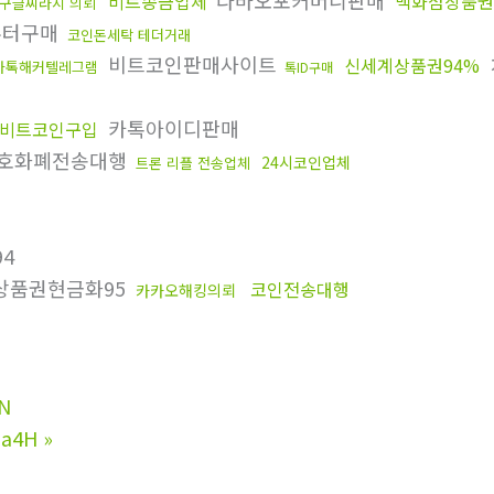
다바오포커머니판매
비트송금업체
백화점상품권
구글찌라시 의뢰
우터구매
코인돈세탁 테더거래
비트코인판매사이트
신세계상품권94%
카톡해커텔레그램
톡ID구매
카톡아이디판매
비트코인구입
호화폐전송대행
24시코인업체
트론 리플 전송업체
4
상품권현금화95
코인전송대행
카카오해킹의뢰
N
a4H
»