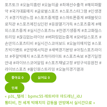
포츠토크 #오늘의홈런 #오늘의골 #최애선수출격 #해외파활
약 #국가대표매치 #글로벌스포츠 #스포츠스타그램 #인생경
기 #경기직관느낌 #스포츠중계앱 #스마트폰중계 #태블릿으
로직관 #스포츠에진심인편 #응원열기가득 #스포츠중계 #해
외스포츠중계 #실시간스포츠tv #전경기생중계 #초고화질스
트리밍 #끊김없는라이브 #버퍼링없는중계 #모바일스포츠 #
손안의스포츠티비 #실시간스코어보드 #오늘의매치업 #스포
츠빅이벤트 #안방에서직관 #새벽경기본방 #아침스포츠라이
브 #주말빅매치 #스포츠하이라이트 #스포츠속보 #경기일정
안내 #라이브스코어알림 #스포츠채널고정 #방구석응원전 #
라이브스포츠 #올인원스트리밍 #오늘의경기결과
좋아요
0
싫어요
0
인쇄
«
p3L_텔레 : bpmc55 레트비아 아드레닌_i0J
통티비, 전 세계 빅매치의 감동을 안방에서 실시간으로
»