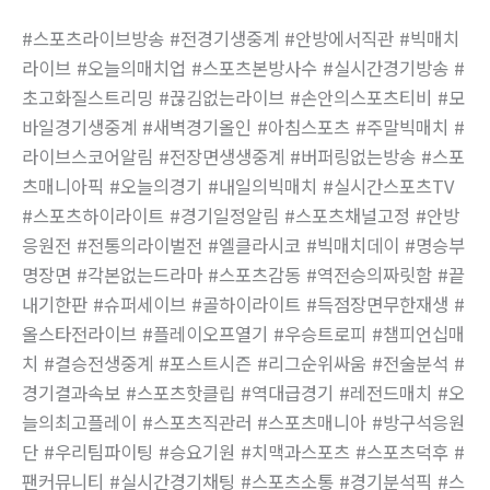
#스포츠라이브방송 #전경기생중계 #안방에서직관 #빅매치
라이브 #오늘의매치업 #스포츠본방사수 #실시간경기방송 #
초고화질스트리밍 #끊김없는라이브 #손안의스포츠티비 #모
바일경기생중계 #새벽경기올인 #아침스포츠 #주말빅매치 #
라이브스코어알림 #전장면생생중계 #버퍼링없는방송 #스포
츠매니아픽 #오늘의경기 #내일의빅매치 #실시간스포츠TV
#스포츠하이라이트 #경기일정알림 #스포츠채널고정 #안방
응원전 #전통의라이벌전 #엘클라시코 #빅매치데이 #명승부
명장면 #각본없는드라마 #스포츠감동 #역전승의짜릿함 #끝
내기한판 #슈퍼세이브 #골하이라이트 #득점장면무한재생 #
올스타전라이브 #플레이오프열기 #우승트로피 #챔피언십매
치 #결승전생중계 #포스트시즌 #리그순위싸움 #전술분석 #
경기결과속보 #스포츠핫클립 #역대급경기 #레전드매치 #오
늘의최고플레이 #스포츠직관러 #스포츠매니아 #방구석응원
단 #우리팀파이팅 #승요기원 #치맥과스포츠 #스포츠덕후 #
팬커뮤니티 #실시간경기채팅 #스포츠소통 #경기분석픽 #스