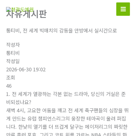
콘
자유게시판
텐
츠
로
통티비, 전 세계 빅매치의 감동을 안방에서 실시간으로
건
작성자
너
통티비
뛰
작성일
기
2026-06-30 19:02
조회
46
1. 전 세계가 열광하는 각본 없는 드라마, 당신의 거실은 준
비되셨나요?
새벽 4시, 고요한 어둠을 깨고 전 세계 축구팬들의 심장을 뛰
게 만드는 유럽 챔피언스리그의 웅장한 테마곡이 울려 퍼집
니다. 한낮의 열기를 더 뜨겁게 달구는 메이저리그의 짜릿한
만루 홈런 포효, 그리고 코트 위를 가르는 NBA 스타들의 화