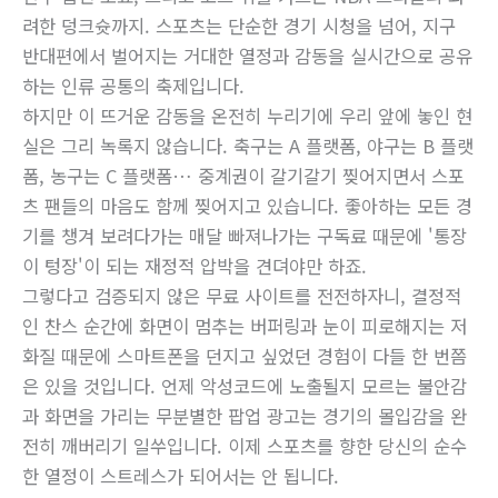
려한 덩크슛까지. 스포츠는 단순한 경기 시청을 넘어, 지구
반대편에서 벌어지는 거대한 열정과 감동을 실시간으로 공유
하는 인류 공통의 축제입니다.
하지만 이 뜨거운 감동을 온전히 누리기에 우리 앞에 놓인 현
실은 그리 녹록지 않습니다. 축구는 A 플랫폼, 야구는 B 플랫
폼, 농구는 C 플랫폼… 중계권이 갈기갈기 찢어지면서 스포
츠 팬들의 마음도 함께 찢어지고 있습니다. 좋아하는 모든 경
기를 챙겨 보려다가는 매달 빠져나가는 구독료 때문에 '통장
이 텅장'이 되는 재정적 압박을 견뎌야만 하죠.
그렇다고 검증되지 않은 무료 사이트를 전전하자니, 결정적
인 찬스 순간에 화면이 멈추는 버퍼링과 눈이 피로해지는 저
화질 때문에 스마트폰을 던지고 싶었던 경험이 다들 한 번쯤
은 있을 것입니다. 언제 악성코드에 노출될지 모르는 불안감
과 화면을 가리는 무분별한 팝업 광고는 경기의 몰입감을 완
전히 깨버리기 일쑤입니다. 이제 스포츠를 향한 당신의 순수
한 열정이 스트레스가 되어서는 안 됩니다.