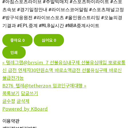
#아침스포츠라이브
#주말빅매치
#스포츠하이라이트
#스포
츠속보
#경기일정안내
#라이브스코어알림
#스포츠채널고정
#방구석응원전
#라이브스포츠
#올인원스트리밍
#오늘의경
기결과
#EPL중계
#MLB실시간
#NBA중계사이트
좋아요
0
싫어요
0
인쇄
«
텔레그램@brrsim_7 선불유심내구제 선불유심매입 뽀로로통
신 급전 연체자30만원소액 바로소액급전 선불유심구매 바로신
불급전가능
B276_텔레@tetherzon 밈코인구매대행
»
목록보기
답글쓰기
글수정
글삭제
Powered by KBoard
이용약관