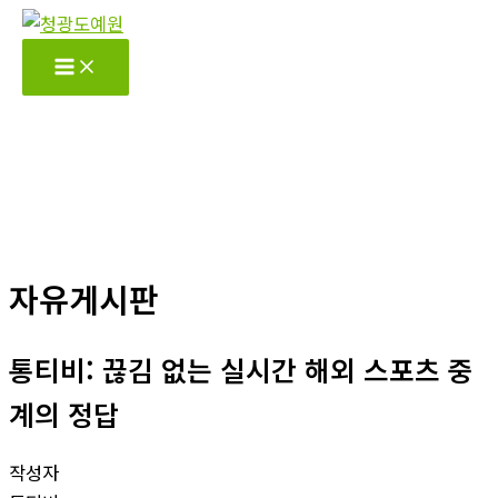
콘
텐
츠
로
건
너
뛰
기
자유게시판
통티비: 끊김 없는 실시간 해외 스포츠 중
계의 정답
작성자