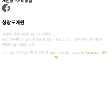
개인정보처리방침
청광도예원
회사명: 청광도예원 대표자: 허영숙
주소: 59448 전라남도 보성군 보성읍 사동길 52-11
전화: 061-853-4125
핸드폰: 010-6566-4125
Copyright © 2025 청광도예원. All rights reserved.
Created by
Yescall.com
[
관리
자
]