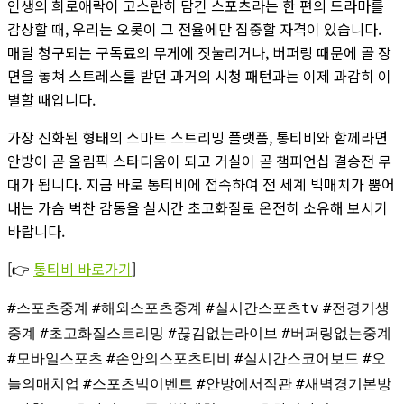
인생의 희로애락이 고스란히 담긴 스포츠라는 한 편의 드라마를
감상할 때, 우리는 오롯이 그 전율에만 집중할 자격이 있습니다.
매달 청구되는 구독료의 무게에 짓눌리거나, 버퍼링 때문에 골 장
면을 놓쳐 스트레스를 받던 과거의 시청 패턴과는 이제 과감히 이
별할 때입니다.
가장 진화된 형태의 스마트 스트리밍 플랫폼, 통티비와 함께라면
안방이 곧 올림픽 스타디움이 되고 거실이 곧 챔피언십 결승전 무
대가 됩니다. 지금 바로 통티비에 접속하여 전 세계 빅매치가 뿜어
내는 가슴 벅찬 감동을 실시간 초고화질로 온전히 소유해 보시기
바랍니다.
[👉
통티비 바로가기
]
#스포츠중계
#해외스포츠중계
#실시간스포츠tv
#전경기생
중계
#초고화질스트리밍
#끊김없는라이브
#버퍼링없는중계
#모바일스포츠
#손안의스포츠티비
#실시간스코어보드
#오
늘의매치업
#스포츠빅이벤트
#안방에서직관
#새벽경기본방