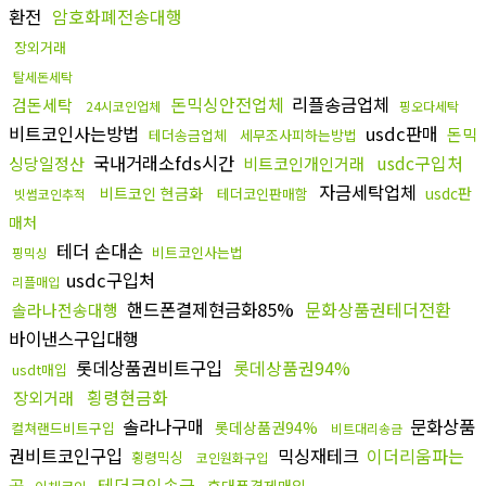
환전
암호화폐전송대행
장외거래
탈세돈세탁
돈믹싱안전업체
리플송금업체
검돈세탁
24시코인업체
핑오다세탁
비트코인사는방법
usdc판매
돈믹
테더송금업체
세무조사피하는방법
국내거래소fds시간
usdc구입처
싱당일정산
비트코인개인거래
자금세탁업체
비트코인 현금화
usdc판
테더코인판매함
빗썸코인추적
매처
테더 손대손
비트코인사는법
핑믹싱
usdc구입처
리플매입
핸드폰결제현금화85%
문화상품권테더전환
솔라나전송대행
바이낸스구입대행
롯데상품권비트구입
롯데상품권94%
usdt매입
횡령현금화
장외거래
솔라나구매
문화상품
롯데상품권94%
컬쳐랜드비트구입
비트대리송금
권비트코인구입
믹싱재테크
이더리움파는
횡령믹싱
코인원화구입
곳
테더코인송금