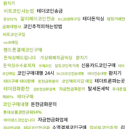
환치기
비트코인사는법
테더코인송금
알리페이코인전송
테더돈믹싱
재정거래현
trc20원화구입
문상91%
코인추적피하는방법
금화대행사
비트코인구입
usdt매입
핸드폰결제코인구매
돈믹싱해드립니다
가상화폐자금믹싱
환치기
신용카드코인구매
돈믹싱수수료최저
알트코인퀵거래
이체코인
테더
코인구매대행 24시
환치기
코인매입
trc20코인전송대행
테더전송대행
테더트론파는곳
테더구매 테더판매
코인해외지갑 매입
돈현금화문의
테더원화환전
탈세돈세탁
자금현금화문의
휴대폰결
검돈현금화업체
테더구매
제85%
코인구매대행
돈현금화문의
롯데상품권현금화94%
자금현금화업체
바이낸스코인삽니다
소액결제코인구매
리
업비트코인추적
테더코인현금화
자금현금화