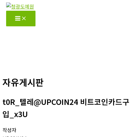
콘
텐
츠
로
건
너
뛰
기
자유게시판
t0R_텔레@UPCOIN24 비트코인카드구
입_x3U
작성자