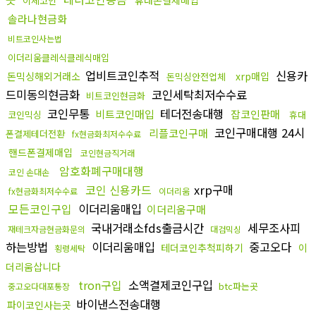
휴대폰결제매입
이체코인
솔라나현금화
비트코인사는법
이더리움클레식클레식매입
업비트코인추적
신용카
돈믹싱해외거래소
xrp매입
돈믹싱안전업체
드미동의현금화
코인세탁최저수수료
비트코인현금화
코인무통
테더전송대행
비트코인매입
잡코인판매
코인믹싱
휴대
코인구매대행 24시
리플코인구매
폰결제테더전환
fx현금화최저수수료
핸드폰결제매입
코인현금직거래
암호화폐구매대행
코인 손대손
코인 신용카드
xrp구매
fx현금화최저수수료
이더리움
모든코인구입
이더리움매입
이더리움구매
국내거래소fds출금시간
세무조사피
재테크자금현금화문의
대검믹싱
하는방법
이더리움매입
중고오다
테더코인추척피하기
이
횡령세탁
더리움삽니다
tron구입
소액결제코인구입
btc파는곳
중고오다대포통장
바이낸스전송대행
파이코인사는곳