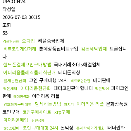
UPCOIN24
작성일
2026-07-03 00:15
조회
55
오다집
리플송금업체
리플현금화
롯데상품권비트구입
검돈세탁업체
트론삽니
비트코인개인거래
다
핸드폰결제코인구매방법
국내거래소fds해결업체
이더리움클레식클레식판매
테더돈믹싱
코인 구매대행 24시
테더판매
탈세돈현금화
비트코인환전
이더리움현금화
테더코인판매합니다
파이코인
핑돈세탁
핑돈믹싱
판매
이더리움 리플
테더현금화
탈세하는방법
이더리움 리플
문화상품권
암호화폐구매대행
환치기
코인구매
xrp구매
코인구매사이트
이더리움매입
핑현금화
돈믹싱
태더원화
코인 구매대행 24시
trc20판매
돈세탁해외거래소