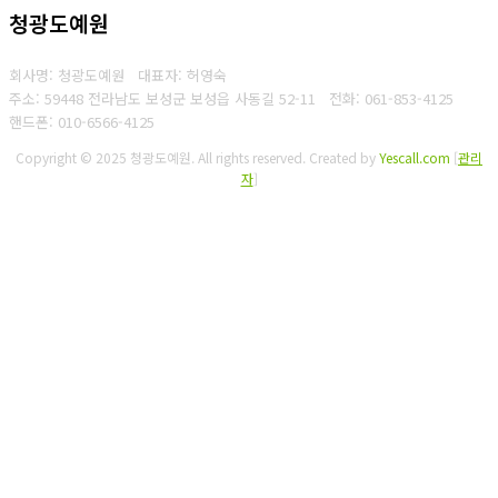
청광도예원
회사명: 청광도예원 대표자: 허영숙
주소: 59448 전라남도 보성군 보성읍 사동길 52-11
전화: 061-853-4125
핸드폰: 010-6566-4125
Copyright © 2025 청광도예원. All rights reserved.
Created by
Yescall.com
[
관리
자
]