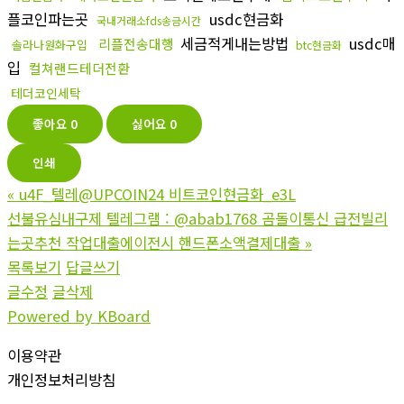
플코인파는곳
usdc현금화
국내거래소fds송금시간
세금적게내는방법
usdc매
리플전송대행
솔라나원화구입
btc현금화
입
컬쳐랜드테더전환
테더코인세탁
좋아요
0
싫어요
0
인쇄
«
u4F_텔레@UPCOIN24 비트코인현금화_e3L
선불유심내구제 텔레그램 : @abab1768 곰돌이통신 급전빌리
는곳추천 작업대출에이전시 핸드폰소액결제대출
»
목록보기
답글쓰기
글수정
글삭제
Powered by KBoard
이용약관
개인정보처리방침