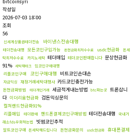
bitcoinsyri
작성일
2026-07-03 18:00
조회
56
바이낸스전송대행
신세계상품권테더전송
모든코인구입가능
usdc현금화
테더전송대행
돈세
돈현금화최저수수료
테더매입
문상현금화
테더코인판매합니다
탁최저수수료
카지노세탁
91%
밈코인구매대행
세탁재테크
코인구매대행
비트코인손대손
리플코인구매
카드코인충전가능
재정거래세탁대행사
자금믹싱
세금적게내는방법
트론삽니
돈현금화방법
btc파는곳
테더개인거래
다
검돈믹싱문의
이더리움현금화
컬쳐랜드현금화91%
테더전송대행
리플매입
핸드폰결제코인구매방법
테더판매
국내거
빗썸코인추적
래소fds우회하는법
휴대폰결제
알트코인구매
돈현금화문의
돈세탁해드립니다
usdc현금화