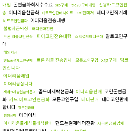
매입
돈현금화최저수수료
신용카드코인전
xrp구매
trc20 구매대행
이더리움현금화
테더코인직거래
송
sol판매처
비트코인판매사이트
이더리움전송대행
비트코인현금화
불법자금믹싱
태더원화환전
파이코인전송대행
알트코인구
트론 리플코인전송
소액결제테더구매
매
해외자금
xrp구매
밈코
트론 리플 전송업체
모든코인구입
핸드폰결제코인구매
인삽니다
이더리움매입
이더리움삽니다
골드바세탁현금화
이더리움판매
코인돈현금
재테크자금현금화문의
화
카드 비트코인현금화
모든코인구입
테더판매
테더코인판매
합니다
핑돈현금화
테더이체
횡령세탁
핸드폰결제테더전환
이더리움클레식클레식판매
자금현금화업체
알리페이비트코인구입