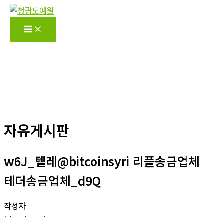
콘
텐
츠
로
건
너
뛰
기
자유게시판
w6J_텔레@bitcoinsyri 리플송금업체
테더송금업체_d9Q
작성자