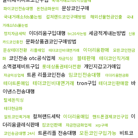
국내거래소fds막혔을때
문상코인구매
파이코인전송대행
돈현금화문의
국내거래소fds뚫는법
컬쳐랜드코인구매방법
해외선물현금인출
국내
거래소fds뚫는법
이더리움구입대행
세금적게내는방법
정치자금세탁
trc20사는법
신용
문화상품권코인구매방법
카드코인충전
이더리움판매
문상테더전환
리플매입
모든코인현금
테더코인비대면거래
코인전송 otc공식업체
블테판매
테더코인직거래
화
자금믹싱
소액결제비트구입
개인지갑고가매입
롯데상품권테더전환
트론 리플코인전송
밈코인전송대행
자금믹싱업체
이더리움현금화
테더코인비대면거래
tron구입
바
테더트론매입
테더코인판매함
이낸스전송대행
탈세돈믹싱
테더현금화
컬쳐랜드세탁
이
이더리움매입
핸드폰결제코인구입
알트코인퀵거래
더리움클레식판매
잡코인판매
자금현금화업체
xrp구매
트론리플 전송대행
모든코인구입가능
비트코
코인송금대행 24시