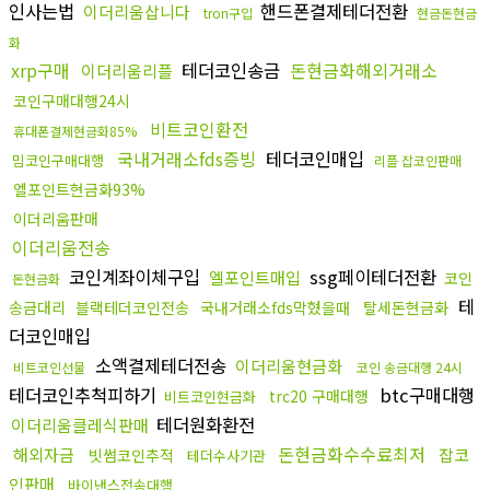
인사는법
핸드폰결제테더전환
이더리움삽니다
tron구입
현금돈현금
화
xrp구매
테더코인송금
돈현금화해외거래소
이더리움리플
코인구매대행24시
비트코인환전
휴대폰결제현금화85%
국내거래소fds증빙
테더코인매입
밈코인구매대행
리플 잡코인판매
엘포인트현금화93%
이더리움판매
이더리움전송
코인계좌이체구입
ssg페이테더전환
엘포인트매입
코인
돈현금화
테
송금대리
블랙테더코인전송
국내거래소fds막혔을때
탈세돈현금화
더코인매입
소액결제테더전송
이더리움현금화
비트코인선물
코인 송금대행 24시
테더코인추척피하기
btc구매대행
trc20 구매대행
비트코인현금화
테더원화환전
이더리움클레식판매
돈현금화수수료최저
해외자금
잡코
빗썸코인추적
테더수사기관
인판매
바이낸스전송대행