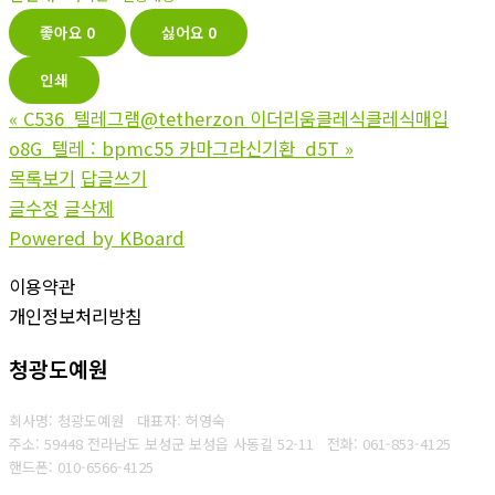
좋아요
0
싫어요
0
인쇄
«
C536_텔레그램@tetherzon 이더리움클레식클레식매입
o8G_텔레 : bpmc55 카마그라신기환_d5T
»
목록보기
답글쓰기
글수정
글삭제
Powered by KBoard
이용약관
개인정보처리방침
청광도예원
회사명: 청광도예원 대표자: 허영숙
주소: 59448 전라남도 보성군 보성읍 사동길 52-11
전화: 061-853-4125
핸드폰: 010-6566-4125