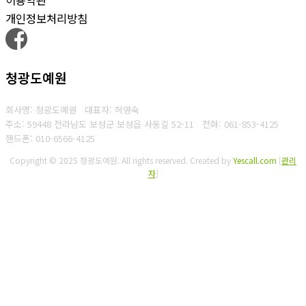
개인정보처리방침
청광도예원
회사명: 청광도예원 대표자: 허영숙
주소: 59448 전라남도 보성군 보성읍 사동길 52-11
전화: 061-853-4125
핸드폰: 010-6566-4125
Copyright © 2025 청광도예원. All rights reserved.
Created by
Yescall.com
[
관리
자
]