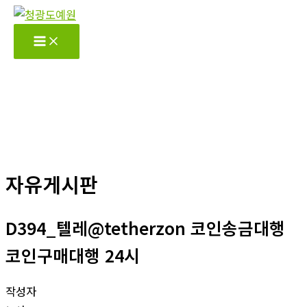
콘
텐
츠
로
건
너
뛰
기
자유게시판
D394_텔레@tetherzon 코인송금대행
코인구매대행 24시
작성자