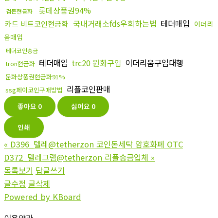
롯데상품권94%
검돈현금화
국내거래소fds우회하는법
테더매입
카드 비트코인현금화
이더리
움매입
테더코인송금
테더매입
trc20 원화구입
이더리움구입대행
tron현금화
문화상품권현금화91%
리플코인판매
ssg페이코인구매방법
좋아요
0
싫어요
0
인쇄
«
D396_텔레@tetherzon 코인돈세탁 암호화폐 OTC
D372_텔레그램@tetherzon 리플송금업체
»
목록보기
답글쓰기
글수정
글삭제
Powered by KBoard
이용약관