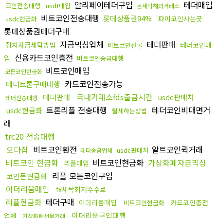
알리페이테더구입
테더매입
코인전송대행
usdt매입
돈세탁해외거래소
비트코인전송대행
롯데상품권94%
파이코인사는곳
usdc현금화
롯데상품권테더구매
자금믹싱업체
테더판매
정치자금세탁방법
테더코인매
비트코인선물
신용카드코인충전
입
비트코인송금대행
비트코인매입
모든코인현금화
카드코인전송가능
테더트론구매대행
국내거래소fds출금시간
테더판매
usdc판매처
테더전송대행
트론리플 전송대행
테더코인비대면거
usdc현금화
탈세하는방법
래
trc20 전송대행
오다집
비트코인환전
알트코인퀵거래
usdc판매처
테더송금업체
비트코인 현금화
비트코인현금화
가상화폐자금믹싱
리플매입
리플 모든코인구입
코인돈현금화
이더리움매입
fx세탁최저수수료
리플현금화
테더구매
이더리움매입
카드코인충전
비트코인현금화
이더리움구입대행
업체
가상화폐선물거래