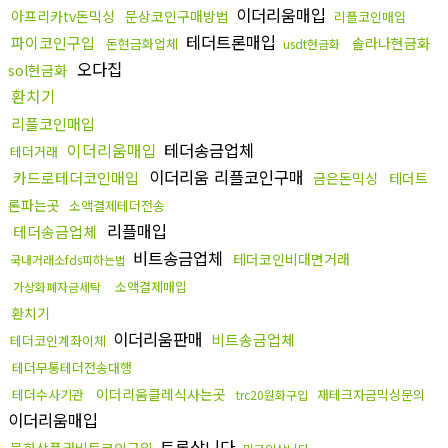
이더리움매입
아프리카tv돈믹싱
문상코인구매방법
리플코인매입
테더트론매입
파이코인구입
솔라나현금화
돈현금화업체
usdt현금화
오다집
sol현금화
환치기
리플코인매입
이더리움매입
테더송금업체
테더거래
이더리움 리플코인구매
카드로테더코인매입
금은돈믹싱
테더트
론파는곳
소액결제테더전송
리플매입
테더송금업체
비트송금업체
테더코인비대면거래
국내거래소fds피하는법
소액결제매입
가상화폐자금세탁
환치기
이더리움판매
비트송금업체
테더코인계좌이체
테더무통테더전송대행
이더리움클레식사는곳
테더수사기관
재테크자금믹싱문의
trc20원화구입
이더리움매입
트론삽니다