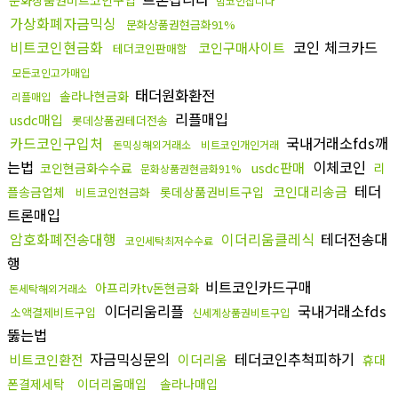
문화상품권비트코인구입
밈코인삽니다
가상화폐자금믹싱
문화상품권현금화91%
비트코인현금화
코인 체크카드
코인구매사이트
테더코인판매함
모든코인고가매입
태더원화환전
솔라나현금화
리플매입
리플매입
usdc매입
롯데상품권테더전송
카드코인구입처
국내거래소fds깨
돈믹싱해외거래소
비트코인개인거래
는법
이체코인
usdc판매
코인현금화수수료
리
문화상품권현금화91%
테더
코인대리송금
플송금업체
롯데상품권비트구입
비트코인현금화
트론매입
암호화폐전송대행
이더리움클레식
테더전송대
코인세탁최저수수료
행
비트코인카드구매
아프리카tv돈현금화
돈세탁해외거래소
이더리움리플
국내거래소fds
소액결제비트구입
신세계상품권비트구입
뚫는법
자금믹싱문의
테더코인추척피하기
비트코인환전
이더리움
휴대
폰결제세탁
이더리움매입
솔라나매입