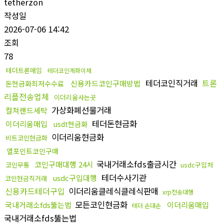
tetherzon
작성일
2026-07-06 14:42
조회
78
테더트론매입
테더코인계좌이체
테더코인직거래
트론
신용카드코인구매방법
돈현금화최저수수료
리플전송업체
이더리움사는곳
가상화폐선물거래
컬쳐랜드세탁
테더돈현금화
이더리움매입
usdt현금화
이더리움현금화
비트코인현금화
엘포인트코인구매
국내거래소fds출금시간
코인구매대행 24시
코인무통
usdc구입처
테더수사기관
usdc구입대행
코인현금직거래
신용카드테더구입
이더리움클레식클레식판매
xrp전송대행
모든코인현금화
국내거래소fds뚫는법
이더리움매입
테더 손대손
국내거래소fds뚫는법