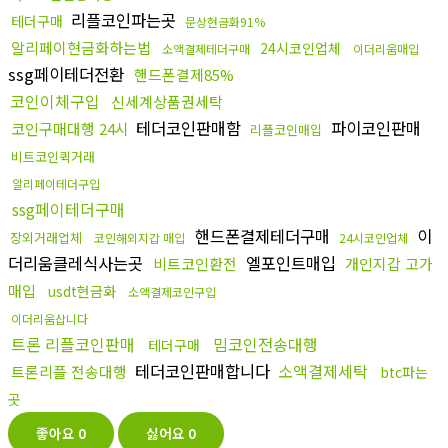
리플코인파는곳
테더구매
문상현금화91%
알리페이현금화하는법
24시코인업체
소액결제테더구매
이더리움매입
ssg페이테더전환
핸드폰결제85%
코인이체구입
신세계상품권세탁
테더코인판매함
파이코인판매
코인구매대행 24시
리플코인매입
비트코인퀵거래
알리페이테더구입
ssg페이테더구매
핸드폰결제테더구매
이
장외거래업체
코인해외지갑 매입
24시코인업체
더리움클레식사는곳
엘포인트매입
비트코인환전
개인지갑 고가
매입
usdt현금화
소액결제코인구입
이더리움삽니다
트론 리플코인판매
밈코인전송대행
테더구매
테더코인판매합니다
소액결제세탁
트론리플 전송대행
btc파는
곳
좋아요
0
싫어요
0