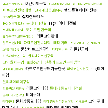
코인이체구입
휴대폰결제85%
신세계상품권테더구매
테더코인비대면거래
비트코인전송대행
핸드폰결제테더전송
신세계상품권94%
컬쳐랜드91%
tron현금화
ssg페이테더전환
문상테더전환
문상현금화91%
모든코인현금화
롯데상품권세탁
리플코인판매
휴대폰결제코인구매방법
테더거래
파이코인전송대행
알트코인매입
롯데상품권코인구매방법
문상비트코인구입
리플현금화
테더현금화
소액결제85%
알리페이코인구입
위챗페이코인구입
코인원화구입
usdc판매
신용카드코인구매방법
카드로코인구매가능한곳
ssg페이
파이코인사는곳
암호화폐전송대행
매입
알리페이테더구입
리플코인매입
롯데상품권테더전환
엘포인트테더전송
테더구매
알리페이코인구입
문화상품권매입
코인 구매
테더구매
테더무통 테더전송대행
이체코인
대행 24시
테더코인비대면거래
테더트론구매대행