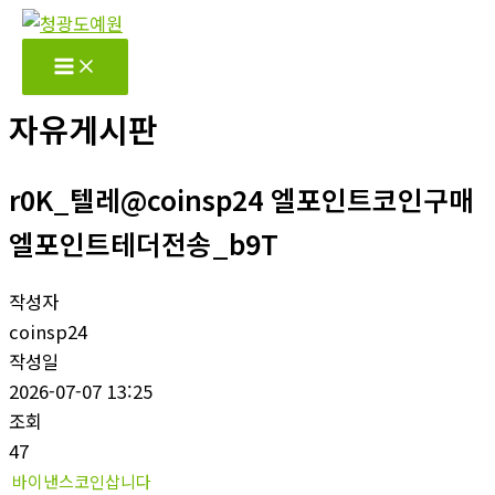
콘
텐
츠
로
자유게시판
건
너
r0K_텔레@coinsp24 엘포인트코인구매
뛰
기
엘포인트테더전송_b9T
작성자
coinsp24
작성일
2026-07-07 13:25
조회
47
바이낸스코인삽니다