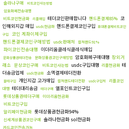
솔라나구매
비트코인사는방법
암호화폐전송대행
테더코인판매합니다
코
핸드폰결제85%
비트코인현금화
리플매입
인해외지갑 매입
핸드폰결제코인구입
usdc현금화
휴대폰결제비트코인
코인 계좌이체구입
구입
핸드폰결제코인구매방법
usdc판매처
컬쳐랜드91%
파이코인전송대행
이더리움클레식클레식매입
암호화폐구매대행
장외거
문화상품권코인구매방법
문화상품권테더전송
래소
usdc구입대행
테
문상코인구매
비트코인사는법
리플현금화
더송금업체
소액결제테더전환
usdc현금화
개인지갑 고가매입
리플코인
컬쳐랜드테더전환
블테구입
usdc구입처
테더대리송금
엘포인트코인구입
대행
테더구매
롯데상품권테더구매
이더리움현금화
비트코인구입
롯데상품권현금화94%
알리페이현금화
솔라나현금화 sol현금화
신세계상품권코인구매
카드코인전송가능