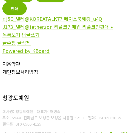
인쇄
«
j5E_텔레@KOREATALK77 페이스북해킹_u4Q
J173_텔레@tetherzon 리플코인매입 리플코인판매
»
목록보기
답글쓰기
글수정
글삭제
Powered by KBoard
이용약관
개인정보처리방침
청광도예원
회사명: 청광도예원 대표자: 허영숙
주소: 59448 전라남도 보성군 보성읍 사동길 52-11
전화: 061-853-4125
핸드폰: 010-6566-4125