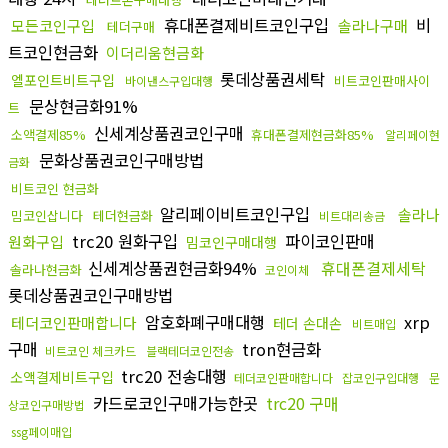
휴대폰결제비트코인구입
비
모든코인구입
솔라나구매
테더구매
트코인현금화
이더리움현금화
롯데상품권세탁
엘포인트비트구입
비트코인판매사이
바이낸스구입대행
문상현금화91%
트
신세계상품권코인구매
소액결제85%
휴대폰결제현금화85%
알리페이현
문화상품권코인구매방법
금화
비트코인 현금화
알리페이비트코인구입
솔라나
밈코인삽니다
테더현금화
비트대리송금
trc20 원화구입
파이코인판매
원화구입
밈코인구매대행
신세계상품권현금화94%
휴대폰결제세탁
솔라나현금화
코인이체
롯데상품권코인구매방법
암호화폐구매대행
xrp
테더코인판매합니다
테더 손대손
비트매입
구매
tron현금화
비트코인 체크카드
블랙테더코인전송
trc20 전송대행
소액결제비트구입
테더코인판매합니다
잡코인구입대행
문
카드로코인구매가능한곳
trc20 구매
상코인구매방법
ssg페이매입