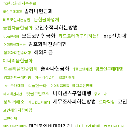
fx현금화최저수수료
솔라나현금화
코인구매대행
돈현금화업체
비트코인사는방법
코인추적피하는방법
불법자금현금화
모든코인현금화
xrp전송
카드로테더구입하는법
tron현금화
암호화폐전송대행
이더리움파는곳
해외자금
암호화폐전송대행
이더리움현금화
솔라나현금화
트론리플전송업체
밈코인구매대행
리플코인매입
암호화폐구매대행
자금믹싱업체
잡코인판매
리플현금화
tron구매대행
테더코인판매
이더리움리플
바이낸스구입대행
빗썸코인추적
테더개인지갑
중고오다
세무조사피하는방법
코인
장외거래소
오다믹싱
자금현금화문의
코인해외지갑매입
코인이체
테더코인비대면거래
테더코인판매
이더리움현금화
검돈믹싱업체