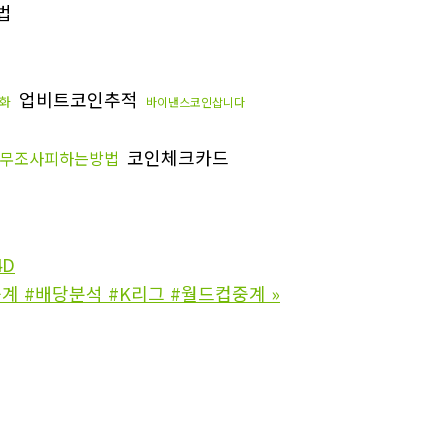
법
업비트코인추적
화
바이낸스코인삽니다
코인체크카드
무조사피하는방법
4D
중계 #배당분석 #K리그 #월드컵중계
»