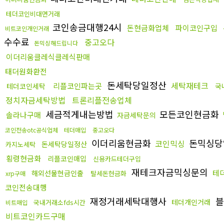
테더코인비대면거래
코인송금대행24시
돈현금화업체
파이코인구입
비트코인개인거래
수수료
중고오다
돈믹싱해드립니다
이더리움클레식클레식판매
태더원화환전
돈세탁당일정산
세탁재테크
리플코인파는곳
테더코인세탁
국
정치자금세탁방법
트론리플전송업체
세금적게내는방법
모든코인현금화
솔라나구매
자금세탁문의
코인전송otc공식업체
테더매입
중고오다
이더리움현금화
돈믹싱당
코인믹싱
돈세탁당일정산
카지노세탁
횡령현금화
리플코인매입
신용카드테더구입
재테크자금믹싱문의
테
해외선물현금인출
탈세돈현금화
xrp구매
코인전송대행
재정거래세탁대행사
블
테더개인거래
국내거래소fds시간
비트매입
비트코인카드구매