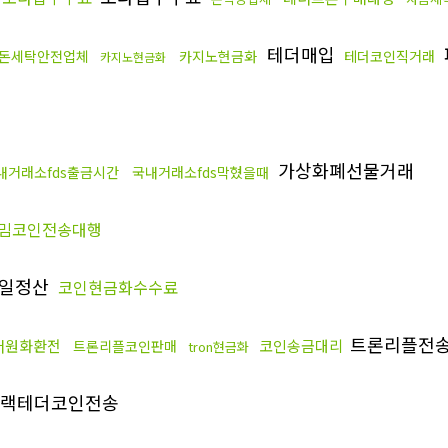
테더매입
돈세탁안전업체
카지노현금화
테더코인직거래
카지노현금화
가상화폐선물거래
내거래소fds출금시간
국내거래소fds막혔을때
밈코인전송대행
일정산
코인현금화수수료
트론리플전
더원화환전
코인송금대리
트론리플코인판매
tron현금화
랙테더코인전송