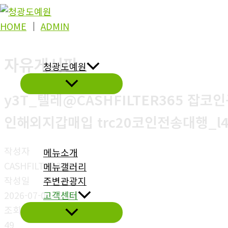
콘
텐
HOME
│
ADMIN
츠
로
자유게시판
청광도예원
건
너
y3T_텔레@CASHFILTER365 
뛰
기
인해외지갑매입 trc20코인전송대행_l4
작성자
메뉴소개
CASHFILTER365
메뉴갤러리
작성일
주변관광지
2026-07-08 02:26
고객센터
조회
49