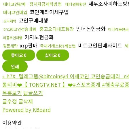
세무조사피하는방
정치자금세탁방법
테더코인판매
테더원화환전
코인계좌이체구입
테더코인매입
코인구매대행
오다세탁
언더돈현금화
중고오다대포통장
trc20코인전송대행
이더리움현금
카지노현금화
리플코인대행
xrp판매
비트코인판매사이트
세
핑돈세탁
국내거래소fds깨는법
좋아요
0
싫어요
0
인쇄
«
h7X_텔레그램@bitcoinsyri 이체코인 코인송금대리_n
통티비❤️【 TONGTV.NET 】❤️#스포츠중계 #해축무료
목록보기
답글쓰기
글수정
글삭제
Powered by KBoard
이용약관