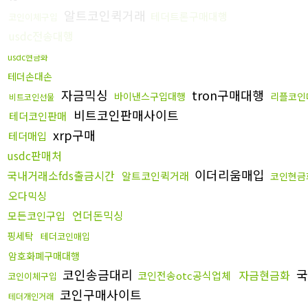
알트코인퀵거래
테더트론구매대행
코인이체구입
usdc전송대행
usdc현금화
테더손대손
자금믹싱
tron구매대행
바이낸스구입대행
리플코인
비트코인선물
비트코인판매사이트
테더코인판매
xrp구매
테더매입
usdc판매처
이더리움매입
국내거래소fds출금시간
알트코인퀵거래
코인현금
오다믹싱
언더돈믹싱
모든코인구입
핑세탁
테더코인매입
암호화폐구매대행
코인송금대리
국
자금현금화
코인전송otc공식업체
코인이체구입
코인구매사이트
테더개인거래