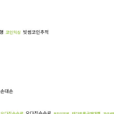
대행
빗썸코인추적
코인믹싱
손대손
오다집수수료
오다집수수료
테더트론구매대행
돈믹싱업체
자금세