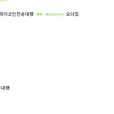
파이코인전송대행
오다집
세탁
테더코인믹싱
송대행