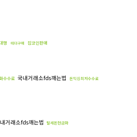
대행
잡코인판매
테더구매
국내거래소fds깨는법
화수수료
돈믹싱최저수수료
내거래소fds깨는법
탈세돈현금화