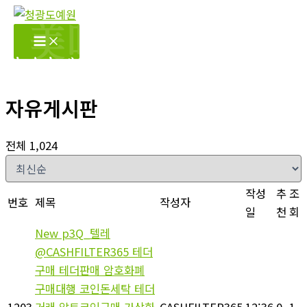
콘
텐
츠
로
건
자유게시판
너
뛰
기
전체 1,024
작성
추
조
번호
제목
작성자
일
천
회
New
p3Q_텔레
@CASHFILTER365 테더
구매 테더판매 암호화폐
구매대행 코인돈세탁 테더
1203
거래 알트코인구매 가상화
CASHFILTER365
12:36
0
1