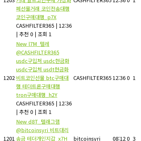
폐선물거래 코인전송대행
코인구매대행_p7X
CASHFILTER365
|
12:36
|
추천 0
|
조회 1
New
l7M_텔레
@CASHFILTER365
usdc구입처 usdc현금화
usdc구입처 usdt현금화
1202
비트코인선물 btc구매대
CASHFILTER365
12:36
0
1
행 테더트론구매대행
tron구매대행_h2Y
CASHFILTER365
|
12:36
|
추천 0
|
조회 1
New
d8T_텔래그램
@bitcoinsyri 비트대리
1201
송금 테더개인지갑_x7H
bitcoinsyri
08:12
0
3