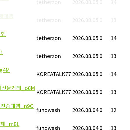
tetherzon
2026.08.05
0
14
구매대행
tetherzon
2026.08.05
0
13
대행
tetherzon
2026.08.05
0
14
매
tetherzon
2026.08.05
0
13
g4M
KOREATALK77
2026.08.05
0
14
폐선물거래_o6M
KOREATALK77
2026.08.05
0
13
인전송대행_n9O
fundwash
2026.08.04
0
12
업체_m8L
fundwash
2026.08.04
0
13