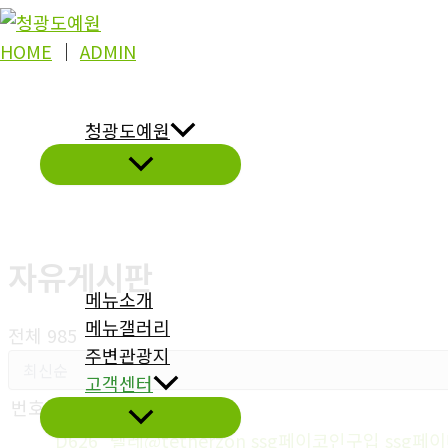
콘
텐
HOME
│
ADMIN
츠
로
청광도예원
건
너
뛰
기
자유게시판
메뉴소개
메뉴갤러리
전체 985
주변관광지
고객센터
번호
제목
D626_텔레@tetherzon ssg페이코인구입 ssg페