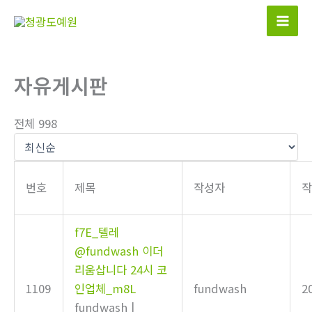
콘
텐
츠
로
자유게시판
건
너
뛰
전체 998
기
번호
제목
작성자
f7E_텔레
@fundwash 이더
리움삽니다 24시 코
1109
인업체_m8L
fundwash
2
fundwash
|