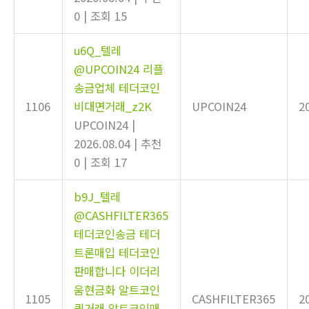
0
|
조회 15
u6Q_텔레
@UPCOIN24 리플
송금업체 테더코인
1106
비대면거래_z2K
UPCOIN24
2
UPCOIN24
|
2026.08.04
|
추천
0
|
조회 17
b9J_텔레
@CASHFILTER365
테더코인송금 테더
트론매입 테더코인
판매합니다 이더리
움현금화 알트코인
1105
CASHFILTER365
2
퀵거래 알트코인매