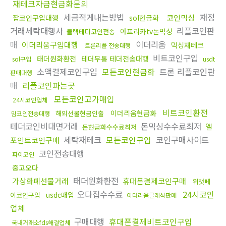
재테크자금현금화문의
세금적게내는방법
재정
코인믹싱
잡코인구입대행
sol현금화
거래세탁대행사
리플코인판
아프리카tv돈믹싱
블랙테더코인전송
매
이더리움
이더리움구입대행
믹싱재테크
트론리플 전송대행
비트코인구입
태더원화환전
테더무통 테더전송대행
sol구입
usdt
소액결제코인구입
모든코인현금화
트론 리플코인판
판매대행
매
리플코인파는곳
모든코인고가매입
24시코인업체
비트코인환전
이더리움현금화
해외선물현금인출
밈코인전송대행
테더코인비대면거래
돈믹싱수수료최저
엘
돈현금화수수료최저
세탁재테크
모든코인구입
코인구매사이트
포인트코인구매
코인전송대행
파이코인
중고오다
태더원화환전
가상화폐선물거래
휴대폰결제코인구매
위챗페
오다집수수료
24시코인
usdc매입
이코인구입
이더리움클레식판매
업체
구매대행
휴대폰결제비트코인구입
국내거래소fds해결업체