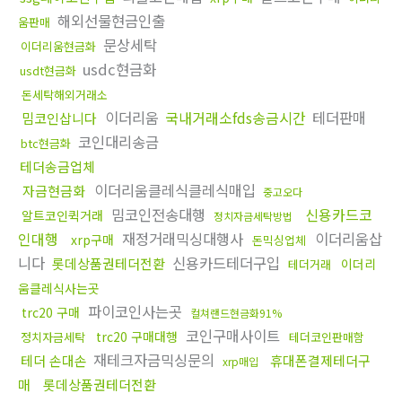
해외선물현금인출
움판매
문상세탁
이더리움현금화
usdc현금화
usdt현금화
돈세탁해외거래소
이더리움
국내거래소fds송금시간
테더판매
밈코인삽니다
코인대리송금
btc현금화
테더송금업체
이더리움클레식클레식매입
자금현금화
중고오다
밈코인전송대행
신용카드코
알트코인퀵거래
정치자금세탁방법
인대행
재정거래믹싱대행사
이더리움삽
xrp구매
돈믹싱업체
니다
신용카드테더구입
롯데상품권테더전환
이더리
테더거래
움클레식사는곳
파이코인사는곳
trc20 구매
컬쳐랜드현금화91%
코인구매사이트
trc20 구매대행
정치자금세탁
테더코인판매함
재테크자금믹싱문의
테더 손대손
휴대폰결제테더구
xrp매입
매
롯데상품권테더전환