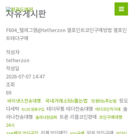
콘
자유게시판
텐
츠
로
F604_텔레그램@tetherzon 엘포인트코인구매방법 엘포인
건
트테더구매
너
작성자
뛰
tetherzon
기
작성일
2026-07-07 14:47
조회
69
국내거래소fds뚫는법
핑오
바이낸스전송대행
빗썸fds푸는법
다세탁
테더무통 테더전송대행
솔
테더코인직거래
trc20 원화구입
라나전송대행
트론 리플코인판매
코인구매대행
솔라나현금화
24시
리플코인매입
알트코인구매
ssg페이코인구입
xrp구매
이더리