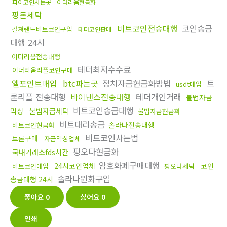
파이코인사는곳
이더리움현금화
핑돈세탁
비트코인전송대행
코인송금
컬쳐랜드비트코인구입
테더코인판매
대행 24시
이더리움전송대행
테더최저수수료
이더리움리플코인구매
엘포인트매입
btc파는곳
정치자금현금화방법
트
usdt매입
론리플 전송대행
바이낸스전송대행
테더개인거래
불법자금
비트코인송금대행
믹싱
불법자금세탁
불법자금현금화
비트대리송금
솔라나전송대행
비트코인현금화
비트코인사는법
트론구매
자금믹싱업체
핑오다현금화
국내거래소fds시간
암호화폐구매대행
24시코인업체
코인
비트코인매입
핑오다세탁
솔라나원화구입
송금대행 24시
좋아요
0
싫어요
0
인쇄