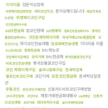
이더리움
검돈믹싱업체
돈믹싱해드립니다
테더코인믹싱
위챗페이현금화전문
세금적게내
위챗페이코인구입
는방법
코인현금화수수료
usdt현금화
잡코인판매
sol판매처
롯데상
엘포인트현금화93%
코인돈세탁테더거래
국내거래소fds해결업체
품권현금화94%
모
파이코인전송대행
이더리움 리플
암호화폐전송대행
든코인구입
btc파는곳
횡령현금화
trc20사는법
btc현금화
장외거래
코인해외지갑매입
롯데상품권코인구입
롯데상품권코인구입
비트코인전송대행
코인 계좌이체구입
솔라나원화구입
돈세탁업체
코인이체
모든코인현금화
돈세탁당일정
엘포인트코인구매
산
무통코인
신용카드비트코인구매방법
문상코인구매방법
재정거래현금화대행사
신용카
24시코인업체
코인믹싱
usdt매입
드코인대행
테더최저수수료
장외거래
골드바세탁현금화