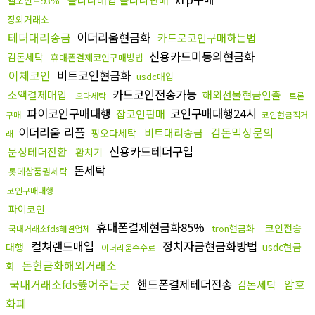
엘포인트93%
장외거래소
테더대리송금
이더리움현금화
카드로코인구매하는법
신용카드미동의현금화
검돈세탁
휴대폰결제코인구매방법
이체코인
비트코인현금화
usdc매입
카드코인전송가능
소액결제매입
해외선물현금인출
오다세탁
트론
파이코인구매대행
코인구매대행24시
잡코인판매
구매
코인현금직거
이더리움 리플
검돈믹싱문의
비트대리송금
핑오다세탁
래
신용카드테더구입
문상테더전환
환치기
돈세탁
롯데상품권세탁
코인구매대행
파이코인
휴대폰결제현금화85%
코인전송
tron현금화
국내거래소fds해결업체
컬쳐랜드매입
정치자금현금화방법
대행
usdc현금
이더리움수수료
돈현금화해외거래소
화
국내거래소fds뚫어주는곳
핸드폰결제테더전송
암호
검돈세탁
화폐