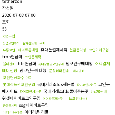
tetherzon
작성일
2026-07-08 07:00
조회
53
xrp구입
빗썸코인추적
컬쳐랜드테더구매
휴대폰결제세탁
테더트론매입
현금돈믹싱
코인이체구입
무통코인
tron현금화
코인돈세탁
btc현금화
밈코인구매대행
소액결제
블테판매
롯데상품권코인구매
테더전환
밈코인구매대행
문상테더전송
테더판매
코인현금화수수료
국내거래소fds깨는법
코인구
롯데상품권코인구입
파이코인사는곳
매사이트
국내거래소fds뚫어주는곳
trc20판매
파이코인사는곳
위챗페이비트코인구입
비트코인사는법
이더리움파는곳
ssg페이비트구입
금은돈세탁
이더리움 리플
이더리움리플