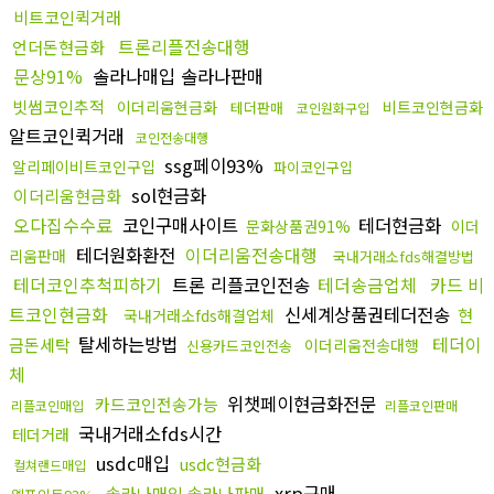
비트코인퀵거래
트론리플전송대행
언더돈현금화
문상91%
솔라나매입 솔라나판매
빗썸코인추적
이더리움현금화
비트코인현금화
테더판매
코인원화구입
알트코인퀵거래
코인전송대행
ssg페이93%
알리페이비트코인구입
파이코인구입
sol현금화
이더리움현금화
오다집수수료
코인구매사이트
테더현금화
문화상품권91%
이더
테더원화환전
이더리움전송대행
리움판매
국내거래소fds해결방법
테더코인추척피하기
트론 리플코인전송
테더송금업체
카드 비
트코인현금화
신세계상품권테더전송
현
국내거래소fds해결업체
탈세하는방법
테더이
금돈세탁
이더리움전송대행
신용카드코인전송
체
위챗페이현금화전문
카드코인전송가능
리플코인매입
리플코인판매
국내거래소fds시간
테더거래
usdc매입
usdc현금화
컬쳐랜드매입
xrp구매
솔라나매입 솔라나판매