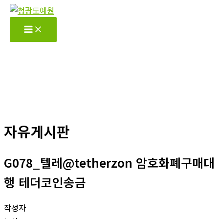
콘
텐
츠
로
건
너
뛰
기
자유게시판
G078_텔레@tetherzon 암호화폐구매대
행 테더코인송금
작성자