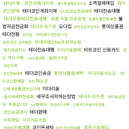
코인구매사이트
소액결제매입
파이
테더이체
핸드폰결제코인구입
코인판매
테더코인계좌이체
테더전송대행
trc20코인전송대행
테더무통테더전송대행
불
트론 리플 전송업체
트론리플전송대행
법자금현금화
테더수사기관
오다집
롯데상품권
모든코인구입가능
테더전환
오다집
바이낸스코인삽니다
국내거래소fds우회하는법
모든코인 고가매입
테더전송대행
비트코인 신용카드
이더리움판매
코
정치자금믹싱
인 카드구매
솔라나구입
usdc현금화
코인이체
테더코인송금
롯데상품권세탁
이더리움사는곳
테
코인전송대행
btc파는곳
더코인판매함
이더리움
신세계상품권코인구매
세무조사피하는방법
테더수사기관
골드바세탁현금화
테더송금업
트론삽니다
체
sol판매처
코인카드구매
신용카드미동의현금화
테더판매
코인송금대리
비트매입
이더리움 리플
tron구매대행
코인돈세탁
엘포인트매입
비트코인현금화