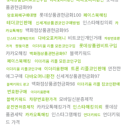
품권현금화99
롯데상품권현금화100
페이스북해킹
암호화폐구매대행
테더코인판매
인스타해킹의뢰
신세계상품권코인구매방법
카
백화점상품권현금화95
카오톡해킹
비트코인개인거래
다바오포커머니
인스타그램해킹의뢰
차량번호판
롯데상품권비트구입
쌍둥이폰
이더리움 리플 모든코인구입
가격
카카오해킹
블랙키워드
백화점상품권현금화97
페이스북해킹
이더리움 리플 모든코인구입
트론 리플코인판매
안전한
이더리움판매
이더리움 리플코인구매
에그구매
다바오머니환전
신세계상품권현금화97
백화점상품권현금화98
이더리움 리플 잡코인판매
블랙키워드 광고
번호판구매
이더리움판매
모바일신분증제작
블랙키워드
차량번호판가격
카카오톡해킹가격
인스타해킹의뢰
롯데상
운전면허증제작
품권세탁
인스타그램해킹
언더키워
카카오톡해킹
언더키워드
드 가격