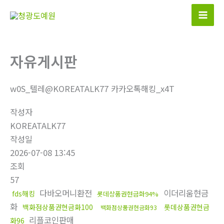
콘
텐
츠
로
자유게시판
건
너
뛰
w0S_텔레@KOREATALK77 카카오톡해킹_x4T
기
작성자
KOREATALK77
작성일
2026-07-08 13:45
조회
57
다바오머니환전
이더리움현금
fds해킹
롯데상품권현금화94%
화
백화점상품권현금화100
롯데상품권현금
백화점상품권현금화93
리플코인판매
화96