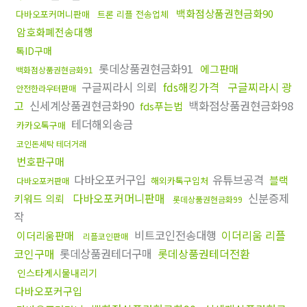
백화점상품권현금화90
다바오포커머니판매
트론 리플 전송업체
암호화폐전송대행
톡ID구매
롯데상품권현금화91
에그판매
백화점상품권현금화91
구글찌라시 의뢰
fds해킹가격
구글찌라시 광
안전한라우터판매
고
신세계상품권현금화90
백화점상품권현금화98
fds푸는법
테더해외송금
카카오톡구매
코인돈세탁 테더거래
번호판구매
다바오포커구입
유튜브공격
블랙
해외카톡구입처
다바오포커판매
다바오포커머니판매
신분증제
키워드 의뢰
롯데상품권현금화99
작
비트코인전송대행
이더리움 리플
이더리움판매
리플코인판매
코인구매
롯데상품권테더구매
롯데상품권테더전환
인스타게시물내리기
다바오포커구입