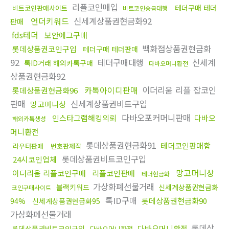
리플코인매입
테더구매 테더
비트코인판매사이트
비트코인송금대행
언더키워드
신세계상품권현금화92
판매
fds테더
보안에그구매
백화점상품권현금화
롯데상품권코인구입
테더구매 테더판매
92
테더구매대행
신세계
톡ID거래 해외카톡구매
다바오머니환전
상품권현금화92
카톡아이디판매
이더리움 리플 잡코인
롯데상품권현금화96
판매
신세계상품권비트구입
망고머니상
다바오포커머니판매
인스타그램해킹의뢰
다바오
해외카톡생성
머니환전
롯데상품권현금화91
테더코인판매함
라우터판매
번호판제작
롯데상품권비트코인구입
24시코인업체
망고머니상
이더리움 리플코인구매
리플코인판매
테더현금화
가상화폐선물거래
블랙키워드
신세계상품권현금화
코인구매사이트
톡ID구매
롯데상품권현금화90
94%
신세계상품권현금화95
가상화폐선물거래
롯데상
다바오머니환전
롯데상품권비트코인구입
다바오머니환전