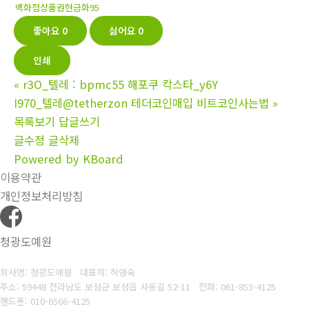
백화점상품권현금화95
좋아요
0
싫어요
0
인쇄
«
r3O_텔레 : bpmc55 해포쿠 칵스타_y6Y
I970_텔레@tetherzon 테더코인매입 비트코인사는법
»
목록보기
답글쓰기
글수정
글삭제
Powered by KBoard
이용약관
개인정보처리방침
청광도예원
회사명: 청광도예원 대표자: 허영숙
주소: 59448 전라남도 보성군 보성읍 사동길 52-11
전화: 061-853-4125
핸드폰: 010-6566-4125