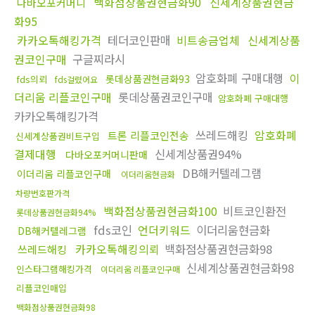
백화점상품권현금화90
신세계상품권현금
다바오포커머니
화95
카카오톡해킹가격
테더코인판매
비트송금업체
신세계상품
권코인구매
구글찌라시
암호화폐 구매대행
이
롯데상품권현금화93
fds의뢰
fds걸렸어요
더리움 리플코인구매
롯데상품권코인구매
암호화폐 구매대행
카카오톡해킹가격
쓰레드해킹
암호화폐
트론 리플코인전송
신세계상품권비트구입
결제대행
신세계상품권94%
다바오포커머니판매
DB해커텔레그램
이더리움 리플코인구매
이더리움현금화
차량번호판가격
백화점상품권현금화100
비트코인환전
롯데상품권현금화94%
fds코인
언더키워드
이더리움현금화
DB해커텔레그램
카카오톡해킹의뢰
백화점상품권현금화98
쓰레드해킹
신세계상품권현금화98
인스타그램해킹가격
이더리움 리플코인구매
리플코인매입
백화점상품권현금화98