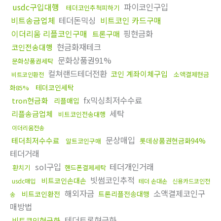
usdc구입대행
파이코인구입
테더코인추척피하기
비트송금업체
테더돈믹싱
비트코인 카드구매
이더리움 리플코인구매
핑현금화
트론구매
현금화재테크
코인전송대행
문화상품권91%
문화상품권세탁
컬쳐랜드테더전환
코인 계좌이체구입
소액결제현금
비트코인환전
테더코인세탁
화85%
fx믹싱최저수수료
tron현금화
리플매입
세탁
리플송금업체
비트코인전송대행
이더리움전송
문상매입
테더최저수수료
롯데상품권현금화94%
알트코인구매
테더거래
sol구입
테더개인거래
환치기
핸드폰결제세탁
빗썸코인추적
비트코인손대손
usdc매입
테더 손대손
신용카드코인전
해외자금
소액결제코인구
비트코인환전
트론리플전송대행
송
매방법
테더트론현금화
비트코인현금화