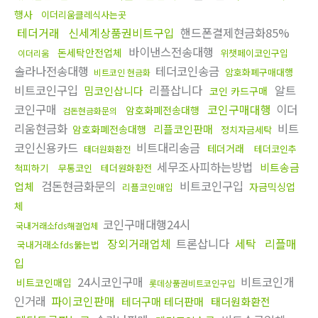
행사
이더리움클레식사는곳
테더거래
신세계상품권비트구입
핸드폰결제현금화85%
바이낸스전송대행
돈세탁안전업체
위챗페이코인구입
이더리움
솔라나전송대행
테더코인송금
암호화폐구매대행
비트코인 현금화
비트코인구입
리플삽니다
알트
밈코인삽니다
코인 카드구매
코인구매
코인구매대행
이더
암호화폐전송대행
검돈현금화문의
리움현금화
비트
리플코인판매
암호화폐전송대행
정치자금세탁
코인신용카드
비트대리송금
테더거래
테더코인추
태더원화환전
세무조사피하는방법
비트송금
척피하기
무통코인
테더원화환전
검돈현금화문의
비트코인구입
업체
자금믹싱업
리플코인매입
체
코인구매대행24시
국내거래소fds해결업체
장외거래업체
트론삽니다
세탁
리플매
국내거래소fds뚫는법
입
24시코인구매
비트코인개
비트코인매입
롯데상품권비트코인구입
인거래
파이코인판매
테더구매 테더판매
태더원화환전