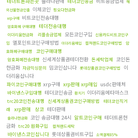
테더트론파는곳
솔라나판매
비트송금업체
테더코인송금
해
이체코인
핑오다현금화
외선물현금인출
비트코인전송대행
xrp구매
테더전송대행
암호화폐 구매대행
모든코인구입
리플송금업체
이더리움현금화
신용카드비트코인구
엘포인트코인구매방법
입
컬쳐랜드코인구매방법
암
이더리움매입
코인구매대행
호화폐구매대행
신세계상품권테더전환
코인돈
돈세탁업체
암호화폐전송대행
현금화
밈코인삽니다
이
자금믹싱문의
롯데상품권코인구매방법
더리움삽니다
xrp구매
xrp판매 xrp매입
usdc판매처
파이코인구매대행
테더코인송금
이더리움메타마스크
바이낸스구입대행
환치기
trc20코인전송대행
신세계상품권코인구매방법
테더코인직거
xrp판매
상코
테더판매
래
코인 송금대행 24시
알트코인구매
테더트론현
솔라나현금화
금화
trc20 원화구입
컬쳐랜드세탁
바이낸스코인삽니다
롯데상품권비트구입
소액결제85%