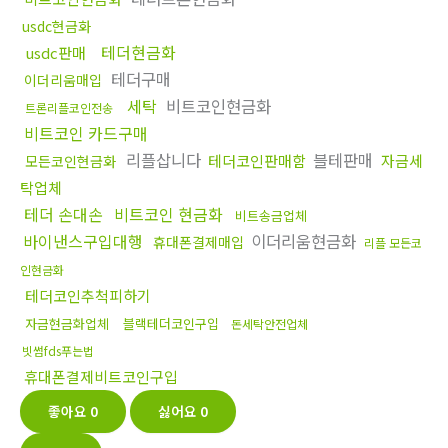
usdc현금화
테더현금화
usdc판매
테더구매
이더리움매입
세탁
비트코인현금화
트론리플코인전송
비트코인 카드구매
리플삽니다
블테판매
테더코인판매함
자금세
모든코인현금화
탁업체
테더 손대손
비트코인 현금화
비트송금업체
바이낸스구입대행
이더리움현금화
휴대폰결제매입
리플 모든코
인현금화
테더코인추척피하기
자금현금화업체
블랙테더코인구입
돈세탁안전업체
빗썸fds푸는법
휴대폰결제비트코인구입
좋아요
0
싫어요
0