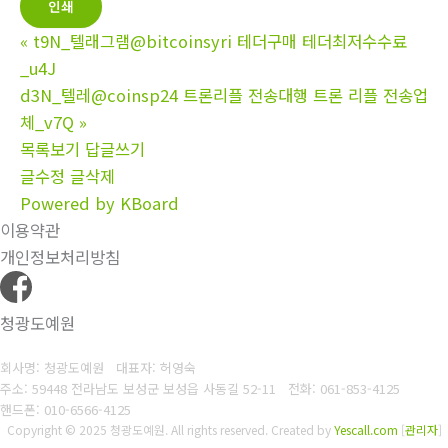
인쇄
«
t9N_텔래그램@bitcoinsyri 테더구매 테더최저수수료
_u4J
d3N_텔레@coinsp24 트론리플 전송대행 트론 리플 전송업
체_v7Q
»
목록보기
답글쓰기
글수정
글삭제
Powered by KBoard
이용약관
개인정보처리방침
청광도예원
회사명: 청광도예원 대표자: 허영숙
주소: 59448 전라남도 보성군 보성읍 사동길 52-11
전화: 061-853-4125
핸드폰: 010-6566-4125
Copyright © 2025 청광도예원. All rights reserved.
Created by
Yescall.com
[
관리자
]