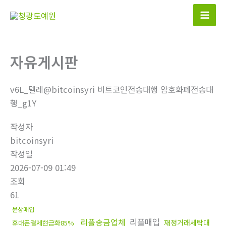
콘
텐
츠
로
자유게시판
건
너
뛰
v6L_텔레@bitcoinsyri 비트코인전송대행 암호화폐전송대
기
행_g1Y
작성자
bitcoinsyri
작성일
2026-07-09 01:49
조회
61
문상매입
리플송금업체
리플매입
재정거래세탁대
휴대폰결제현금화85%