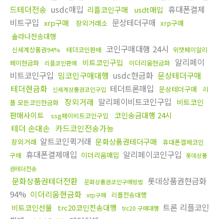
드테더전송
usdc매입
휴대폰결제
리플코인구매
usdt매입
비트구입
문상테더구매
xrp구매
장외거래소
xrp구매
솔라나전송대행
코인구매대행 24시
신세계상품권94%
테더코인판매
위챗페이알리
알리페이
비트코인구입
페이현금화
이더리움현금화
리플코인판매
비트코인구입
밈코인구매대행
usdc현금화
문상테더구매
테더현금화
테더트론매입
문상테더구매
리
신세계상품권코인구입
장외거래
알리페이비트코인구입
비트코인
플 모든코인현금화
판매사이트
코인송금대행 24시
ssg페이비트코인구입
테더 손대손
카드코인전송가능
알트코인퀵거래
문화상품권테더구매
장외거래
휴대폰결제코인
휴대폰결제매입
알리페이코인구입
이더리움매입
구매
롯데상품
권테더전송
문화상품권테더전환
롯데상품권현금화
문화상품권코인구매방법
94%
이더리움현금화
리플전송대행
xrp구매
트론 리플코인
비트코인선물
trc20코인전송대행
trc20 구매대행