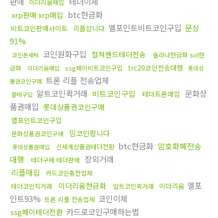
판매
테더이체
이더리움매입
btc현금화
xrp판매 xrp매입
엘포인트비트코인구입
문상
비트코인판매사이트
리플삽니다
91%
코인원화구입
컬쳐랜드테더전송
솔라나현금화 sol현
코인돈세탁
trc20코인전송대행
금화
ssg페이비트코인구입
이더리움매입
롯데상
트론 리플 전송업체
품권코인구매
알트코인퀵거래
비트코인구입
문화상
테더트론매입
블테구입
품권매입
롯데상품권코인구매
엘포인트코인구입
밈코인팝니다
문화상품권코인구매
btc현금화
암호화폐전송
신세계상품권테더전환
롯데상품권매입
대행
장외거래
테더구매 테더판매
리플매입
카드코인충전업체
엘포
이더리움현금화
이더리움
테더코인직거래
알트코인퀵거래
인트93%
코인이체
트론 리플 전송업체
카드로코인구매하는법
ssg페이테더전환