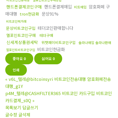
핸드폰결제코인구매
핸드폰결제매입
암호화폐 구
비트매입
매대행
문상91%
tron현금화
비트코인퀵거래
테더코인판매합니다
문상비트코인구입
엘포인트코인구매
테더구매
신세계상품권세탁
위챗페이비트코인구입
솔라나매입 솔라나판매
비트코인현금화
엘포인트비트코인구입
좋아요
0
싫어요
0
인쇄
«
v6L_텔레@bitcoinsyri 비트코인전송대행 암호화폐전송
대행_g1Y
p4M_텔레@CASHFILTER365 비트코인 카드구입 비트코인
카드결제_s0Q
»
목록보기
답글쓰기
글수정
글삭제