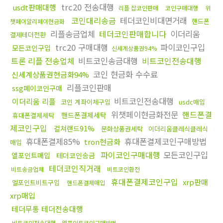
trc20 전송대행
usdt판매대행
리플 잡코인판매
코인구매대행
위
코인대리송금
테더코인비대면거래
핸드폰
챗페이알리페이현금화
리플송금업체
테더코인판매합니다
이더리움
결제테더전환
trc20 구매대행
파이코인구입
모든코인구입
신세계상품권94%
트론 리플 전송업체
비트코인송금대행
비트코인전송대행
코인 현금화 수수료
신세계상품권현금화94%
리플코인판매
ssg페이코인구매
비트코인전송대행
이더리움 리플
코인 계좌이체구입
usdc매입
위챗페이현금화전문
핸드폰결
핸드폰결제세탁
휴대폰결제세탁
제코인구입
컬쳐랜드91%
문화상품권세탁
이더리움클레식클레식
휴대폰결제85%
휴대폰결제코인구매방법
tron현금화
매입
파이코인구매대행
모든코인구입
엘포인트매입
테더코인송금
테더코인직거래
비트송금업체
비트코인환전
휴대폰결제코인구입
xrp판매
엘포인트비트구입
핸드폰결제매입
xrp매입
테더무통 테더전송대행
비트코인전송대행
엘포인트코인구매방법