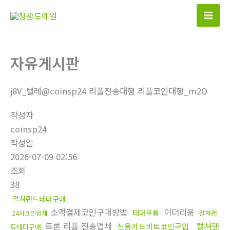
콘
텐
츠
로
자유게시판
건
너
뛰
j8V_텔레@coinsp24 리플전송대행 리플코인대행_m2O
기
작성자
coinsp24
작성일
2026-07-09 02:56
조회
38
컬쳐랜드테더구매
소액결제코인구매방법
이더리움
테더무통
컬쳐랜
24시코인업체
트론 리플 전송업체
컬쳐랜
신용카드비트코인구입
드테더구매