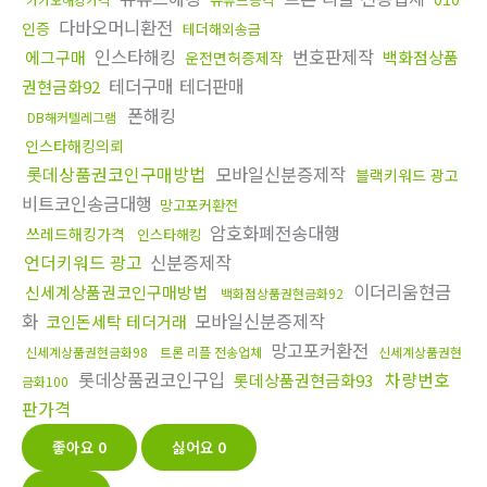
다바오머니환전
인증
테더해외송금
인스타해킹
번호판제작
에그구매
백화점상품
운전면허증제작
테더구매 테더판매
권현금화92
폰해킹
DB해커텔레그램
인스타해킹의뢰
롯데상품권코인구매방법
모바일신분증제작
블랙키워드 광고
비트코인송금대행
망고포커환전
암호화폐전송대행
쓰레드해킹가격
인스타해킹
언더키워드 광고
신분증제작
이더리움현금
신세계상품권코인구매방법
백화점상품권현금화92
화
모바일신분증제작
코인돈세탁 테더거래
망고포커환전
신세계상품권현금화98
트론 리플 전송업체
신세계상품권현
롯데상품권코인구입
차량번호
롯데상품권현금화93
금화100
판가격
좋아요
0
싫어요
0