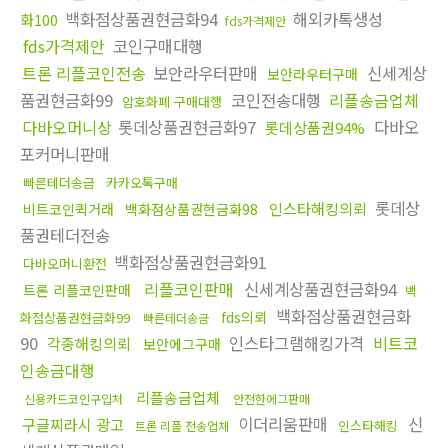
백화점상품권현금화94
해외카톡생성
화100
fds가격제안
fds가격제안
코인구매대행
트론 리플코인전송
보안라우터판매
신세계상
보안라우터구매
품권현금화99
코인전송대행
리플송금업체
암호화폐 구매대행
다바오머니상
롯데상품권현금화97
다바오
롯데상품권94%
포커머니판매
빠른테더송금
카카오톡구매
롯데상
인스타해킹의뢰
비트코인퀵거래
백화점상품권현금화98
품권테더전송
백화점상품권현금화91
다바오머니환전
리플코인판매
신세계상품권현금화94
트론 리플코인판매
백
백화점상품권현금화
fds의뢰
화점상품권현금화99
빠른테더송금
90
인스타그램해킹가격
비트코
각종해킹의뢰
보안에그구매
인송금대행
리플송금업체
신용카드코인구입처
안전한에그판매
이더리움판매
신
구글찌라시 광고
인스타해킹
트론 리플 전송업체