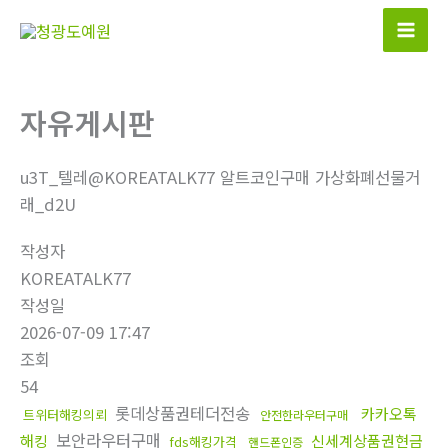
콘
텐
츠
로
자유게시판
건
너
뛰
u3T_텔레@KOREATALK77 알트코인구매 가상화폐선물거
기
래_d2U
작성자
KOREATALK77
작성일
2026-07-09 17:47
조회
54
롯데상품권테더전송
카카오톡
트위터해킹의뢰
안전한라우터구매
보안라우터구매
해킹
신세계상품권현금
fds해킹가격
핸드폰인증