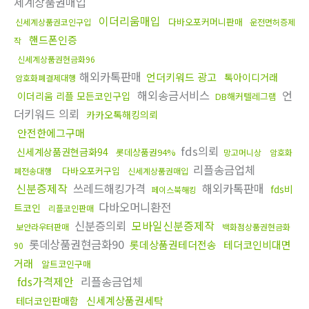
세계상품권매입
이더리움매입
다바오포커머니판매
신세계상품권코인구입
운전면허증제
핸드폰인증
작
신세계상품권현금화96
해외카톡판매
언더키워드 광고
톡아이디거래
암호화폐결제대행
해외송금서비스
언
이더리움 리플 모든코인구입
DB해커텔레그램
더키워드 의뢰
카카오톡해킹의뢰
안전한에그구매
fds의뢰
신세계상품권현금화94
롯데상품권94%
망고머니상
암호화
리플송금업체
다바오포커구입
폐전송대행
신세계상품권매입
신분증제작
쓰레드해킹가격
해외카톡판매
fds비
페이스북해킹
다바오머니환전
트코인
리플코인판매
신분증의뢰
모바일신분증제작
보안라우터판매
백화점상품권현금화
롯데상품권현금화90
롯데상품권테더전송
테더코인비대면
90
거래
알트코인구매
fds가격제안
리플송금업체
신세계상품권세탁
테더코인판매함