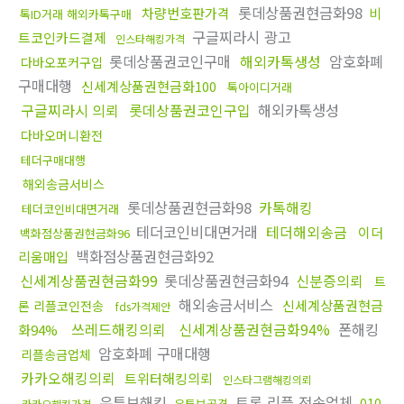
롯데상품권현금화98
차량번호판가격
비
톡ID거래 해외카톡구매
구글찌라시 광고
트코인카드결제
인스타해킹가격
롯데상품권코인구매
해외카톡생성
암호화폐
다바오포커구입
구매대행
신세계상품권현금화100
톡아이디거래
구글찌라시 의뢰
롯데상품권코인구입
해외카톡생성
다바오머니환전
테더구매대행
해외송금서비스
롯데상품권현금화98
카톡해킹
테더코인비대면거래
테더코인비대면거래
테더해외송금
이더
백화점상품권현금화96
백화점상품권현금화92
리움매입
신세계상품권현금화99
롯데상품권현금화94
신분증의뢰
트
해외송금서비스
신세계상품권현금
론 리플코인전송
fds가격제안
쓰레드해킹의뢰
신세계상품권현금화94%
폰해킹
화94%
암호화폐 구매대행
리플송금업체
카카오해킹의뢰
트위터해킹의뢰
인스타그램해킹의뢰
유튜브해킹
트론 리플 전송업체
010
유튜브공격
카카오해킹가격