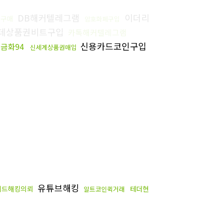
DB해커텔레그램
이더리
터구매
암호화폐구입
데상품권비트구입
카톡해커텔레그램
신용카드코인구입
금화94
신세계상품권매입
유튜브해킹
레드해킹의뢰
테더현
알트코인퀵거래