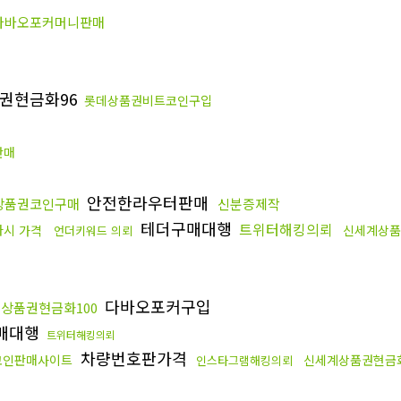
다바오포커머니판매
권현금화96
롯데상품권비트코인구입
판매
안전한라우터판매
상품권코인구매
신분증제작
테더구매대행
트위터해킹의뢰
시 가격
신세계상품
언더키워드 의뢰
다바오포커구입
상품권현금화100
매대행
트위터해킹의뢰
차량번호판가격
코인판매사이트
신세계상품권현금화
인스타그램해킹의뢰