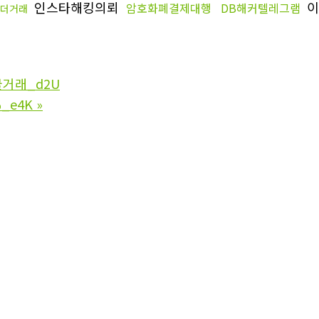
인스타해킹의뢰
이
암호화폐결제대행
DB해커텔레그램
테더거래
물거래_d2U
_e4K
»