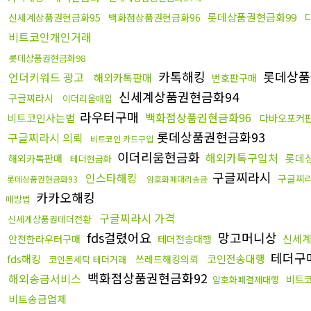
롯데상품권현금화99
신세계상품권현금화95
백화점상품권현금화96
비트코인개인거래
롯데상품권현금화98
카톡해킹
롯데상품
언더키워드 광고
해외카톡판매
번호판구매
신세계상품권현금화94
구글찌라시
이더리움매입
라우터구매
백화점상품권현금화96
비트코인사는법
다바오포커
롯데상품권현금화93
구글찌라시 의뢰
비트코인 카드구입
이더리움현금화
해외카톡구입처
롯데
해외카톡판매
테더현금화
구글찌라시
인스타해킹
구글찌라
롯데상품권현금화93
암호화폐대리송금
카카오해킹
매방법
구글찌라시 가격
신세계상품권테더전환
fds걸렸어요
망고머니상
신세계
안전한라우터구매
테더전송대행
테더구
fds해킹
코인전송대행
쓰레드해킹의뢰
코인돈세탁 테더거래
백화점상품권현금화92
해외송금서비스
비트
암호화폐결제대행
비트송금업체