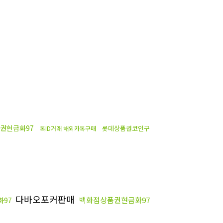
권현금화97
롯데상품권코인구
톡ID거래 해외카톡구매
다바오포커판매
백화점상품권현금화97
97