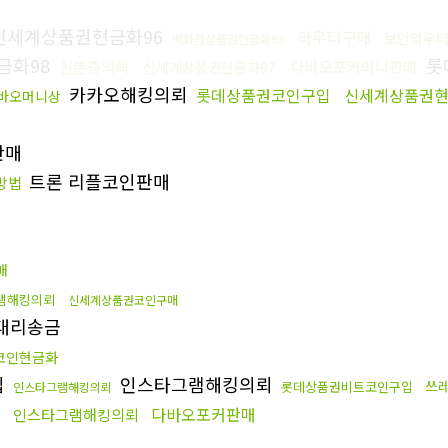
신세계상품권현금화96
라우터구매
보안라우
백화점상품권현금화93
금화98
롯
신분증의뢰
다바오포커머니판매
신세계상품권현금화97
카카오해킹의뢰
롯데상품권코인구입
신세계상품권현
바오머니상
판매
트론 리플코인판매
방법
매
램해킹의뢰
신세계상품권코인구매
대리송금
코인현금화
입
인스타그램해킹의뢰
쓰
롯데상품권비트코인구입
인스타그램해킹의뢰
다바오포커판매
인스타그램해킹의뢰