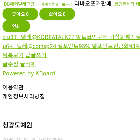
다바오포커판매
DB해커텔레그램
코인돈세탁 
신세계상품권비트구입
좋아요
0
싫어요
0
인쇄
«
u3T_텔레@KOREATALK77 알트코인구매 가상화폐선
u6K_텔레@coinsp24 엘포인트93% 엘포인트현금화93%
목록보기
답글쓰기
글수정
글삭제
Powered by KBoard
이용약관
개인정보처리방침
청광도예원
회사명: 청광도예원 대표자: 허영숙