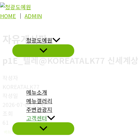
콘
텐
HOME
│
ADMIN
츠
로
자유게시판
청광도예원
건
너
p1E_텔레@KOREATALK77 신세계
뛰
기
작성자
KOREATALK77
메뉴소개
작성일
메뉴갤러리
2026-07-09 17:47
주변관광지
조회
고객센터
61
백화점상품권현금화98