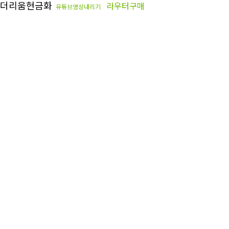
더리움현금화
라우터구매
유튜브영상내리기