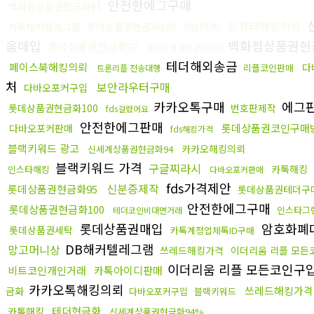
안전한에그구매
백화점상품권현금화91
fds의뢰
트위터해킹의뢰
카톡해커텔레그램
롯데상품권현금화100
움매입
백화점상품권현
롯데상품권현금화97
롯데상품권현금화100
테더해외송금
페이스북해킹의뢰
다
리플코인판매
트론리플 전송대행
처
보안라우터구매
다바오포커구입
카카오톡구매
에그
롯데상품권현금화100
번호판제작
fds걸렸어요
안전한에그판매
롯데상품권코인구매
다바오포커판매
fds해킹가격
블랙키워드 광고
카카오해킹의뢰
신세계상품권현금화94
블랙키워드 가격
구글찌라시
카톡해킹
인스타해킹
다바오포커판매
fds가격제안
신분증제작
롯데상품권현금화95
롯데상품권테더구
안전한에그구매
롯데상품권현금화100
인스타그
테더코인비대면거래
롯데상품권매입
암호화폐
롯데상품권세탁
카톡계정업체톡ID구매
DB해커텔레그램
망고머니상
쓰레드해킹가격
이더리움 리플 모든
이더리움 리플 모든코인구
비트코인개인거래
카톡아이디판매
카카오톡해킹의뢰
쓰레드해킹가격
금화
다바오포커구입
블랙키워드
테더현금화
카톡해킹
신세계상품권현금화94%